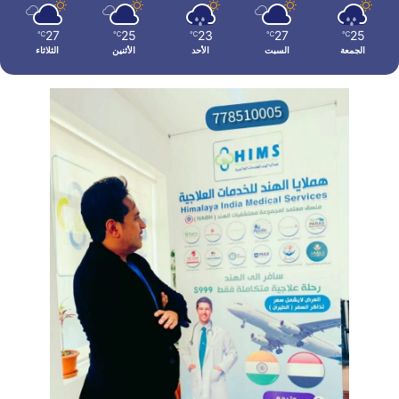
27
25
23
27
25
℃
℃
℃
℃
℃
الجمعة
السبت
الأحد
الأثنين
الثلاثاء