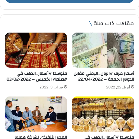
ب
ر
ي
مقالات ذات صلة
د
ك
ا
ل
إ
ل
ك
ت
أسعار صرف #الريال_اليمني مقابل
متوسط #أسعار_الذهب في
ر
الدولار الجمعة – 22/04/2022
#صنعاء الخميس – 03/02/2022
و
أبريل 22, 2022
فبراير 3, 2022
ن
ي
متوسط #أسعار_الذهب في
المدير التنفيذي لشركة هملايا