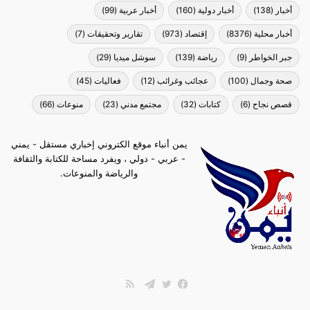
أخبار
(138)
أخبار دولية
(160)
أخبار عربية
(99)
أخبار محلية
(8376)
إقتصاد
(973)
تقارير وتحقيقات
(7)
جبر الخواطر
(9)
رياضة
(139)
سوشل ميديا
(29)
صحة وجمال
(100)
عجائب وغرائب
(12)
فعاليات
(45)
قصص نجاح
(6)
كتابات
(32)
مجتمع مدني
(23)
منوعات
(66)
يمن أنباء موقع الكتروني إخباري مستقل - يمني
- عربي - دولي ، ويفرد مساحة للكتابة والثقافة
والرياضة والمنوعات.
ملخص
الموقع
فيسبوك
تويتر
تيلقرام