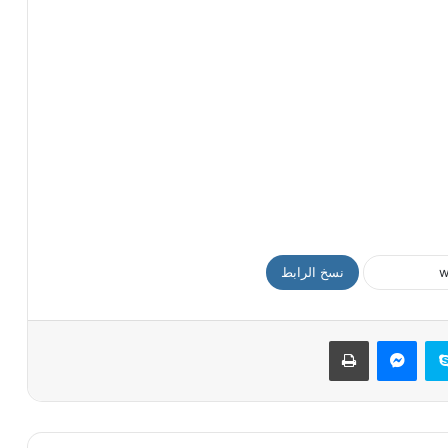
نسخ الرابط
سكايب
ماسنجر
طباعة