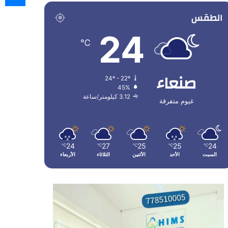
الطقس
24
℃
صنعاء
24º - 22º
45%
3.12 كيلومتر/ساعة
غيوم متفرقة
24
27
25
25
24
℃
℃
℃
℃
℃
السبت
الأحد
الأثنين
الثلاثاء
الأربعاء