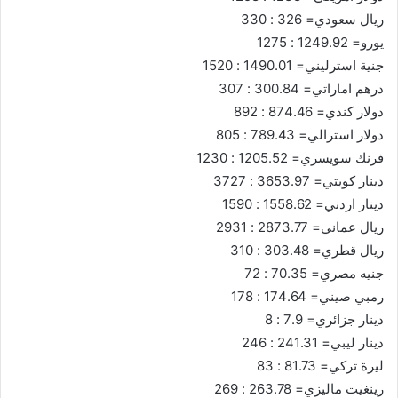
ريال سعودي= 326 : 330
يورو= 1249.92 : 1275
جنية استرليني= 1490.01 : 1520
درهم اماراتي= 300.84 : 307
دولار كندي= 874.46 : 892
دولار استرالي= 789.43 : 805
فرنك سويسري= 1205.52 : 1230
دينار كويتي= 3653.97 : 3727
دينار اردني= 1558.62 : 1590
ريال عماني= 2873.77 : 2931
ريال قطري= 303.48 : 310
جنيه مصري= 70.35 : 72
رمبي صيني= 174.64 : 178
دينار جزائري= 7.9 : 8
دينار ليبي= 241.31 : 246
ليرة تركي= 81.73 : 83
رينغيت ماليزي= 263.78 : 269