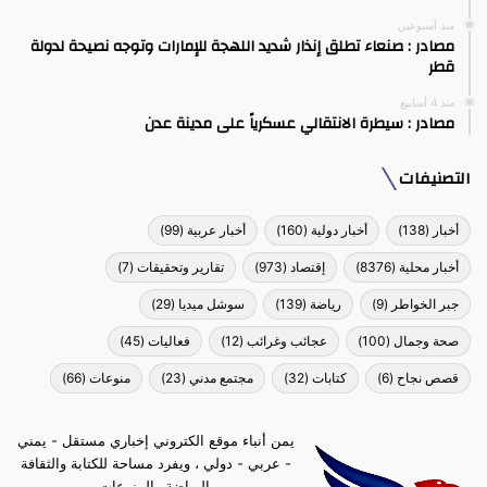
منذ أسبوعين
مصادر : صنعاء تطلق إنذار شديد اللهجة للإمارات وتوجه نصيحة لدولة
قطر
منذ 4 أسابيع
مصادر : سيطرة الانتقالي عسكرياً على مدينة عدن
التصنيفات
أخبار
(138)
أخبار دولية
(160)
أخبار عربية
(99)
أخبار محلية
(8376)
إقتصاد
(973)
تقارير وتحقيقات
(7)
جبر الخواطر
(9)
رياضة
(139)
سوشل ميديا
(29)
صحة وجمال
(100)
عجائب وغرائب
(12)
فعاليات
(45)
قصص نجاح
(6)
كتابات
(32)
مجتمع مدني
(23)
منوعات
(66)
يمن أنباء موقع الكتروني إخباري مستقل - يمني
- عربي - دولي ، ويفرد مساحة للكتابة والثقافة
والرياضة والمنوعات.