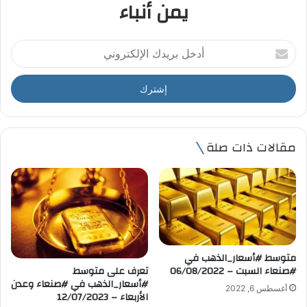
يمن أنباء
أ
د
خ
ل
ب
ر
ي
مقالات ذات صلة
د
ك
ا
ل
إ
ل
ك
ت
متوسط #أسعار_الذهب في
ر
تعرف على متوسط
#صنعاء السبت – 06/08/2022
و
#أسعار_الذهب في #صنعاء وعدن
أغسطس 6, 2022
ن
الأربعاء – 12/07/2023
ي