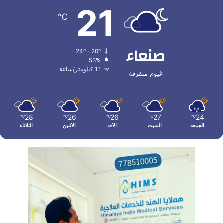
21
℃
صنعاء
24º - 20º
53%
1.1 كيلومتر/ساعة
غيوم متفرقة
28
26
26
27
24
℃
℃
℃
℃
℃
الجمعة
السبت
الأحد
الأثنين
الثلاثاء