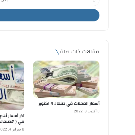
د
خ
ل
ب
ر
ي
د
ك
مقالات ذات صلة
ا
ل
إ
ل
ك
ت
ر
و
أسعار العملات في صنعاء 4 اكتوبر
ن
ي
أكتوبر 3, 2022
آخر أسعار أهم
في ( #صنعاء ،
فبراير 4, 2022