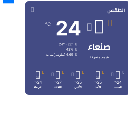
الطقس
24
℃
صنعاء
24º - 22º
42%
4.69 كيلومتر/ساعة
غيوم متفرقة
24
27
25
25
24
℃
℃
℃
℃
℃
السبت
الأحد
الأثنين
الثلاثاء
الأربعاء