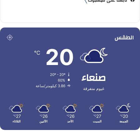
تابعنا على فيسبوك
الطقس
20
℃
صنعاء
20º - 20º
60%
3.86 كيلومتر/ساعة
غيوم متفرقة
27
26
26
27
20
℃
℃
℃
℃
℃
الجمعة
السبت
الأحد
الأثنين
الثلاثاء