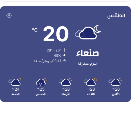
الطقس
20
℃
صنعاء
28º - 20º
45%
0.41 كيلومتر/ساعة
غيوم متفرقة
24
25
28
28
28
℃
℃
℃
℃
℃
الأثنين
الثلاثاء
الأربعاء
الخميس
الجمعة