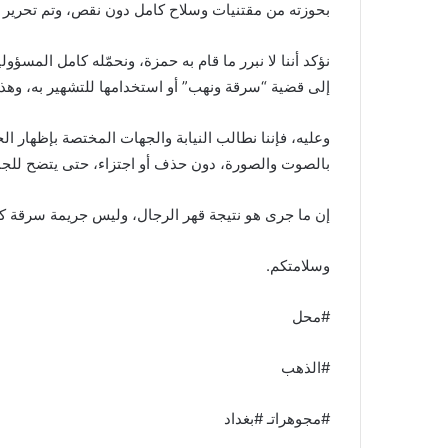
بحوزته من مقتنيات وسلاح كامل دون نقص، وتم تحري
نؤكد أننا لا نبرر ما قام به حمزة، ونحمّله كامل المسؤو
إلى قضية “سرقة ونهب” أو استخدامها للتشهير به، وهذا
وعليه، فإننا نطالب النيابة والجهات المختصة بإظهار ال
بالصوت والصورة، دون حذف أو اجتزاء، حتى يتضح للجميع
إن ما جرى هو نتيجة قهر الرجال، وليس جريمة سرقة كم
وسلامتكم.
#محل
#الذهب
#مجوهراتـ #بغداد