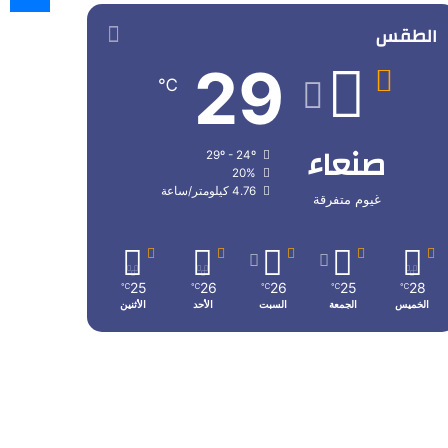
الطقس
29
℃
صنعاء
29º - 24º
20%
4.76 كيلومتر/ساعة
غيوم متفرقة
25
26
26
25
28
℃
℃
℃
℃
℃
الخميس
الجمعة
السبت
الأحد
الأثنين