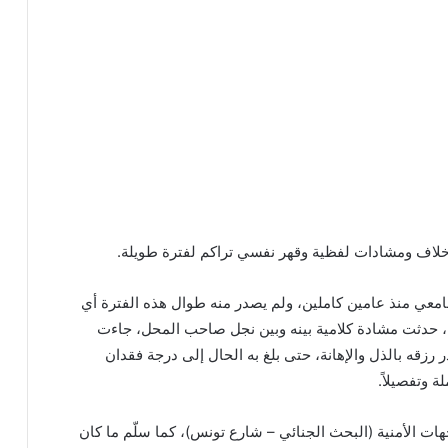
ة خلاف ومشادات لفظية وقهر نفسي تراكم لفترة طويلة.
معي منذ عامين كاملين، ولم يصدر منه طوال هذه الفترة أي
عة، حدثت مشادة كلامية بينه وبين نجل صاحب المحل، جاءت
زقه بالذل والإهانة، حتى بلغ به الحال إلى درجة فقدان
 وتفصيلاً.
ات الأمنية (البحث الجنائي – شارع تونس)، كما سلّم ما كان