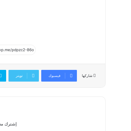
فيسبوك
تويتر
شاركها
إشترك معن