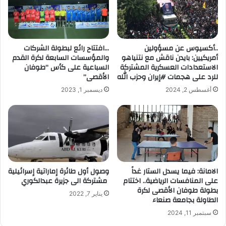
إ
ل
ك
ت
..أكسيوس عن مسؤولين
…افتتاح رائع لبطولة الشركات
ر
أمريكيين: بايدن ناقش مع نتنياهو
والمؤسسات السابعة لكرة القدم
و
الاستعدادات العسكرية المشتركة
السباعية على كأس “طوفان
ن
للرد على هجمات #إيران وحزب الله
الأقصى”
ي
أغسطس 2, 2024
ديسمبر 1, 2023
الامانة: فيما يسدل الستار غداً
وصول أول طائرة إماراتية إسرائيلية
على المنافسات الرياضية.. اختتام
مشتركة الى جزيرة عبدالكوري
بطولة طوفان الأقصى لكرة
يناير 7, 2022
الطاولة بجامعة صنعاء
سبتمبر 11, 2024