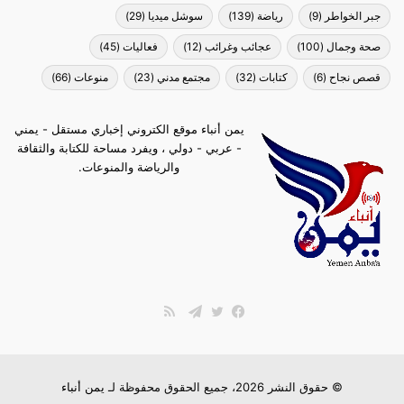
جبر الخواطر
(9)
رياضة
(139)
سوشل ميديا
(29)
صحة وجمال
(100)
عجائب وغرائب
(12)
فعاليات
(45)
قصص نجاح
(6)
كتابات
(32)
مجتمع مدني
(23)
منوعات
(66)
يمن أنباء موقع الكتروني إخباري مستقل - يمني
- عربي - دولي ، ويفرد مساحة للكتابة والثقافة
والرياضة والمنوعات.
ملخص
الموقع
فيسبوك
تويتر
تيلقرام
RSS
© حقوق النشر 2026، جميع الحقوق محفوظة لـ
يمن أنباء