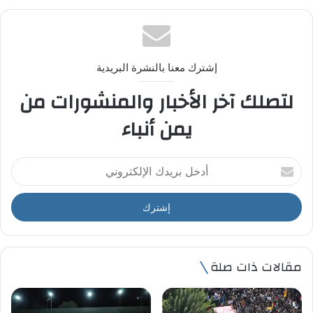
إشترك معنا بالنشرة البريدية
لتصلك آخر الأخبار والمنشورات من
يمن أنباء
أ
د
خ
ل
ب
ر
ي
مقالات ذات صلة
د
ك
ا
ل