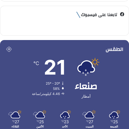
تابعنا على فيسبوك
الطقس
21
℃
صنعاء
25º - 20º
58%
4.46 كيلومتر/ساعة
أمطار
27
25
23
27
25
℃
℃
℃
℃
℃
الجمعة
السبت
الأحد
الأثنين
الثلاثاء