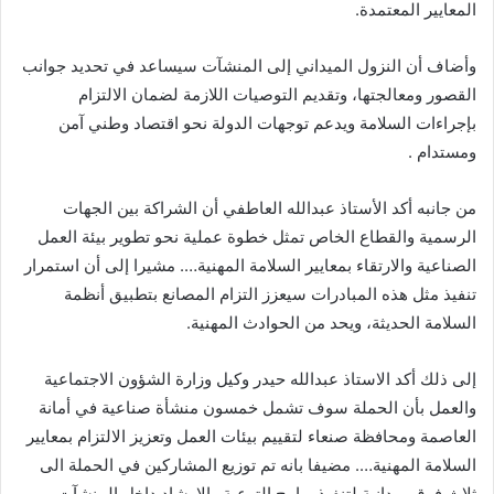
المعايير المعتمدة.
وأضاف أن النزول الميداني إلى المنشآت سيساعد في تحديد جوانب
القصور ومعالجتها، وتقديم التوصيات اللازمة لضمان الالتزام
بإجراءات السلامة ويدعم توجهات الدولة نحو اقتصاد وطني آمن
ومستدام .
من جانبه أكد الأستاذ عبدالله العاطفي أن الشراكة بين الجهات
الرسمية والقطاع الخاص تمثل خطوة عملية نحو تطوير بيئة العمل
الصناعية والارتقاء بمعايير السلامة المهنية…. مشيرا إلى أن استمرار
تنفيذ مثل هذه المبادرات سيعزز التزام المصانع بتطبيق أنظمة
السلامة الحديثة، ويحد من الحوادث المهنية.
إلى ذلك أكد الاستاذ عبدالله حيدر وكيل وزارة الشؤون الاجتماعية
والعمل بأن الحملة سوف تشمل خمسون منشأة صناعية في أمانة
العاصمة ومحافظة صنعاء لتقييم بيئات العمل وتعزيز الالتزام بمعايير
السلامة المهنية…. مضيفا بانه تم توزيع المشاركين في الحملة الى
ثلاث فرق ميدانية لتنفيذ برامج التوعية والإرشاد داخل المنشآت