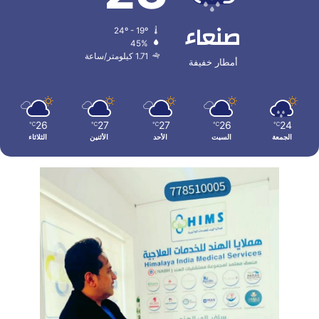
صنعاء
24º - 19º
45%
1.71 كيلومتر/ساعة
أمطار خفيفة
26
27
27
26
24
℃
℃
℃
℃
℃
الجمعة
السبت
الأحد
الأثنين
الثلاثاء