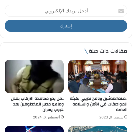
أ
د
خ
ل
ب
ر
ي
مقالات ذات صلة
د
ك
ا
ل
إ
ل
ك
ت
..صنعاء:تدشين برنامج تدريبي بهيئة
..من يدير مكافحة الارهاب بعدن
ر
المواصفات في الأمن والسلامه
وماهو مصير المخطوفين بعد
و
العامة
هروب يسران
ن
سبتمبر 9, 2023
أغسطس 6, 2024
ي