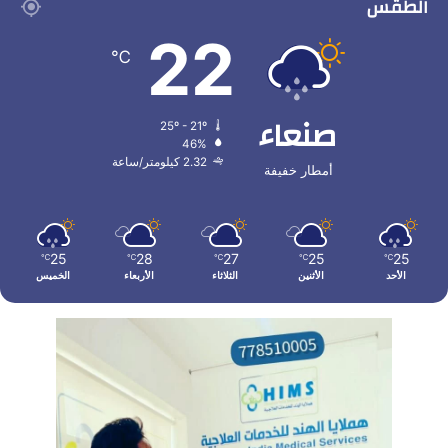
الطقس
22
℃
صنعاء
25º - 21º
46%
2.32 كيلومتر/ساعة
أمطار خفيفة
25
28
27
25
25
℃
℃
℃
℃
℃
الأحد
الأثنين
الثلاثاء
الأربعاء
الخميس