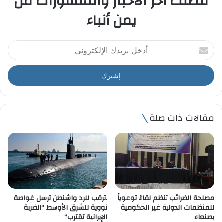
لتصلك آخر الأخبار والمنشورات من
يمن أنباء
أ
د
خ
ل
ب
ر
ي
مقالات ذات صلة
د
ك
ا
ل
إ
ل
ك
ت
مصلحة الضرائب تنظم لقاءً توعوياً
.ترقب للرد واشنطن ترسل غواصة
ر
للمنظمات الدولية غير الحكومية
نووية للشرق الأوسط “الضربة
و
بصنعاء
الإيرانية تقترب”
ن