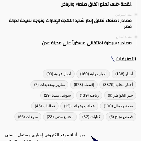
.نقطة خلاف تمنع اتفاق صنعاء والرياض
منذ أسبوعين
مصادر : صنعاء تطلق إنذار شديد اللهجة للإمارات وتوجه نصيحة لدولة
قطر
منذ 4 أسابيع
مصادر : سيطرة الانتقالي عسكرياً على مدينة عدن
التصنيفات
أخبار
(138)
أخبار دولية
(160)
أخبار عربية
(99)
أخبار محلية
(8379)
إقتصاد
(973)
تقارير وتحقيقات
(7)
جبر الخواطر
(9)
رياضة
(139)
سوشل ميديا
(29)
صحة وجمال
(100)
عجائب وغرائب
(12)
فعاليات
(45)
قصص نجاح
(6)
كتابات
(32)
مجتمع مدني
(23)
منوعات
(66)
يمن أنباء موقع الكتروني إخباري مستقل - يمني