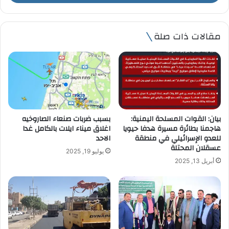
ب
ر
ي
مقالات ذات صلة
د
ك
ا
ل
إ
ل
ك
ت
بيان: القوات المسلحة اليمنية:
بسبب ضربات صنعاء الصاروخيه
ر
هاجمنا بطائرة مسيرة هدفا حيويا
اغلاق ميناء ايلات بالكامل غدا
و
للعدو الإسرائيلي في منطقة
الاحد
ن
عسقلان المحتلة
يوليو 19, 2025
ي
أبريل 13, 2025