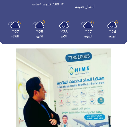
7.69 كيلومتر/ساعة
أمطار خفيفة
27
25
23
27
24
℃
℃
℃
℃
℃
الجمعة
السبت
الأحد
الأثنين
الثلاثاء