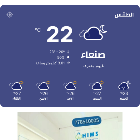
الطقس
22
℃
صنعاء
23º - 20º
50%
3.01 كيلومتر/ساعة
غيوم متفرقة
27
26
26
27
23
℃
℃
℃
℃
℃
الجمعة
السبت
الأحد
الأثنين
الثلاثاء