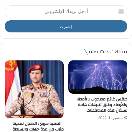
أ
د
خ
ل
ب
ر
ي
مقالات ذات صلة
د
ك
ا
ل
إ
ل
ك
ت
طقس غائم مصحوب بالأمطار
ر
والأرصاد يطلق تنبيهات هامة
و
لسكان هذه المحافظات
ن
سبتمبر 11, 2022
ي
العميد سريع : الدخول لمدينة
مأرب من عدة جهات والسلطة