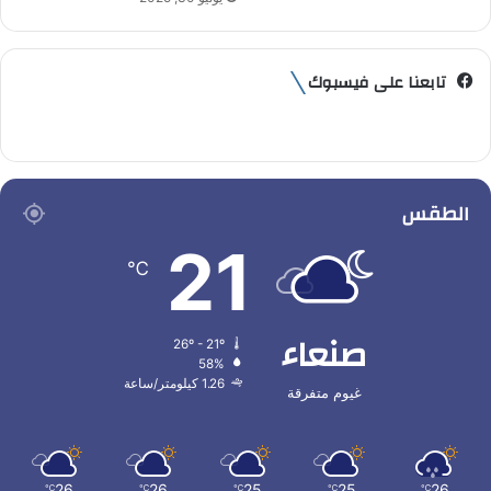
تابعنا على فيسبوك
الطقس
21
℃
صنعاء
26º - 21º
58%
1.26 كيلومتر/ساعة
غيوم متفرقة
26
26
25
25
26
℃
℃
℃
℃
℃