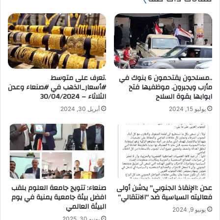
ك
ا
ل
إ
ل
ك
ت
..مسلحون يقتحمون 6 بنوك في
.تعرف على متوسط
ر
مأرب ويجبرون. موظفيها فتح
#أسعار_الذهب في #صنعاء وعدن
و
ابوابها بقوة السلاح
الثلاثاء – 30/04/2024
ن
يوليو 15, 2024
أبريل 30, 2024
ي
عدن :الإنقاذ الجنوبي” يدشن أولى
صنعاء: تتويج جامعة العلوم بلقب
فعاليته السياسية ضد “الانتقالي”
افضل بيئة جامعية يمنية في يوم
البيئة العالمي
يونيو 9, 2024
يونيو 30, 2025