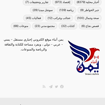
أخبار محلية
(8379)
إقتصاد
(973)
تقارير وتحقيقات
(7)
جبر الخواطر
(9)
رياضة
(139)
سوشل ميديا
(29)
صحة وجمال
(100)
عجائب وغرائب
(12)
فعاليات
(45)
قصص نجاح
(6)
كتابات
(32)
مجتمع مدني
(23)
منوعات
(66)
يمن أنباء موقع الكتروني إخباري مستقل - يمني
- عربي - دولي ، ويفرد مساحة للكتابة والثقافة
والرياضة والمنوعات.
ملخص
الموقع
فيسبوك
تويتر
تيلقرام
RSS