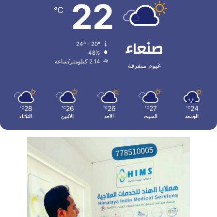
22
℃
صنعاء
24º - 20º
48%
2.14 كيلومتر/ساعة
غيوم متفرقة
28
26
26
27
24
℃
℃
℃
℃
℃
الجمعة
السبت
الأحد
الأثنين
الثلاثاء