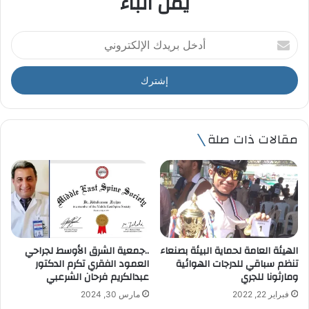
يمن أنباء
أ
د
خ
ل
ب
ر
ي
مقالات ذات صلة
د
ك
ا
ل
إ
ل
ك
ت
الهيئة العامة لحماية البيئة بصنعاء
..جمعية الشرق الأوسط لجراحي
ر
تنظم سباقي للدرجات الهوائية
العمود الفقري تكرم الدكتور
و
ومارثونا للجري
عبدالكريم فرحان الشرعبي
ن
فبراير 22, 2022
مارس 30, 2024
ي