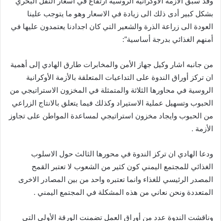
وقد سبق الأزمة الأوكرانية الروسية أرتفاع في اسعار النقل البحري
بشكل كبير أدى ذلك الى زيادة في الاسعار وهو ما يتوجب علينا
العودة الى زراعة الذرة والشعير التي كان اجدادنا يعتمدون عليها في
أمنهم الغذائي بدرجة أساسية”:
من جانبه اشار وكيل جهاز الأمن والمخابرات طارق الهادي إلى أهمية
ان تركز أوراق الندوة على التداعيات المتعلقة بالأزمة الأوكرانية
الروسية في محاورها الثلاثة والمتمثلة في المخزون الاستراتيجي من
الحبوب وتسهيل عملية الاستيراد وكذلك فيما يتعلق بالانتاج الزراعي
من الحبوب وايجاد مخزون استراتيجي لمساعدة المواطن على تجاوز
الأزمة .
ودعا الهادي ان تركز الندوة في محورها الثالث حول الاسلوب
الغذائي للمجتمع اليمني كون كثير من الشعوب لا تعتبر القمح
المصدر الرئيسي للغذاء وانما تعتبره واحد من بين المصادر الاخرى
المتعددة ونحن نعاني من هذه المشكلة في المجتمع اليمني .
وناقشت الندوة عدد من أوراق العمل تضمنت الورقة الأولى التي