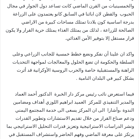
والخمسينيات من القرن الماضي كانت تساعد دول الجوار في مجال
الحبوب والقطن لان ابائنا في السابق كانو يعتمدون على الزراعة
بدرجة اساسية كون بلادنا تمتلك مساحات كبيرة من الاراضي
الصالحة للزراعة ، لذلك من يمتلك الغذاء يمتلك حرية القرار ولا يكون
قرار مستقل إلا بتوفير الأمن الغذائي.
واكد ان علينا أن نفكر ونضع خطط خمسية للجانب الزراعي وعلى
السلطة والحكومة ان تضع الحلول والمعالجات لمواجهة التحديات
الراهنة والمستقبلية خاصة والحرب الروسية الأوكرانية قد أثرت
بشكل كبير في البلدان النامية .
فيما استعرض نائب رئيس مركز دار الخبرة الدكتور أحمد العماد
والمدير التنفيذي للمركز العميد ابراهيم اللوزي أهداف ومضامين
الندوة ،وأشارا الى ان المركز يسعى الى خدمة المجتمع اليمني
ودعم صناع القرار من خلال تقديم الاستشارات وتطوير القدرات
ونشر الدراسات الاستراتيجية وتعزيز قدرات التحليل الاستراتيجي بما
يرتكز على معرفة الماضي وفهم الحاضر واستشراف المستقبل في