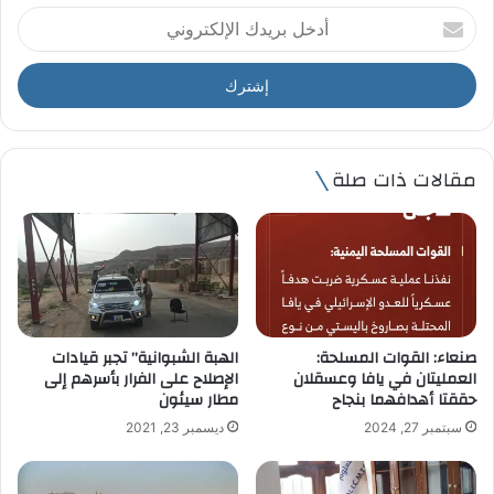
أ
د
خ
ل
ب
ر
ي
مقالات ذات صلة
د
ك
ا
ل
إ
ل
ك
ت
صنعاء: القوات المسلحة:
الهبة الشبوانية” تجبر قيادات
ر
العمليتان في يافا وعسقلان
الإصلاح على الفرار بأسرهم إلى
و
حققتا أهدافهما بنجاح
مطار سيئون
ن
سبتمبر 27, 2024
ديسمبر 23, 2021
ي