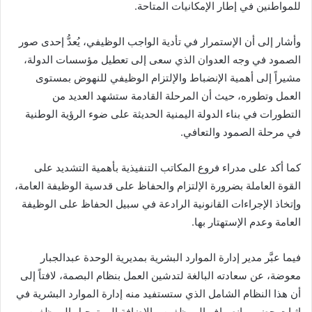
للمواطنين في إطار الإمكانيات المتاحة.
وأشار إلى أن الإستمرار في تأدية الواجب الوظيفي، يُعدُّ إحدى صور
الصمود في وجه العدوان الذي سعى إلى تعطيل مؤسسات الدولة،
مشيراً إلى أهمية الإنضباط والإلتزام الوظيفي للنهوض بمستوى
العمل وتطوره، حيث أن المرحلة القادمة ستشهد العديد من
التطورات في بناء الدولة اليمنية الحديثة على ضوء الرؤية الوطنية
في مرحلة الصمود والتعافي.
كما أكد على مدراء فروع المكاتب التنفيذية بأهمية التشديد على
القوة العاملة بضرورة الإلتزام والحفاظ على قدسية الوظيفة العامة،
وإتخاذ الإجراءات القانونية الرادعة في سبيل الحفاظ على الوظيفة
العامة وعدم الإستهتار بها.
فيما عبَّر مدير إدارة الموارد البشرية بمديرية الوحدة عبدالجبار
معوضة، عن سعادته البالغة لتدشين العمل بنظام البصمة، لافتاً إلى
أن هذا النظام الشامل الذي ستستفيد منه إدارة الموارد البشرية في
إثبات حضور وإنصراف الموظفين، بالإضافة إلى ترحيل الموظفين