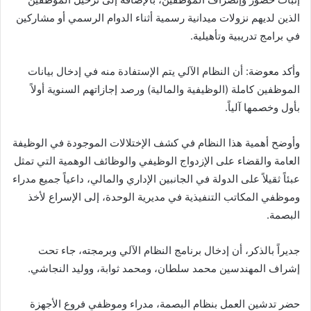
الذين لديهم نزولات ميدانية رسمية أثناء الدوام الرسمي أو مشاركين
في برامج تدريبية وتأهيلية.
وأكد معوضة: أن النظام الآلي يتم الإستفادة منه في إدخال بيانات
الموظفين كاملة (الوظيفية والمالية) ورصد إجازاتهم السنوية أولاً
بأول وخصمها آلياً.
وأوضح أهمية هذا النظام في كشف الإختلالات الموجودة في الوظيفة
العامة والقضاء على الإزدواج الوظيفي والوظائف الوهمية التي تمثل
عبئاً ثقيلاً على الدولة في الجانبين الإداري والمالي، داعياً جميع مدراء
وموظفي المكاتب التنفيذية في مديرية الوحدة، إلى الإسراع لأخذ
البصمة.
جديراً بالذكر، أن إدخال برنامج النظام الآلي وبرمجته، جاء تحت
إشراف المهندسين محمد سلطان، ومحمد ثوابة، ووليد النجاشي.
حضر تدشين العمل بنظام البصمة، مدراء وموظفي فروع الأجهزة