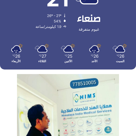
صنعاء
26º - 21º
54%
1.9 كيلومتر/ساعة
غيوم متفرقة
26
27
25
26
26
℃
℃
℃
℃
℃
السبت
الأحد
الأثنين
الثلاثاء
الأربعاء