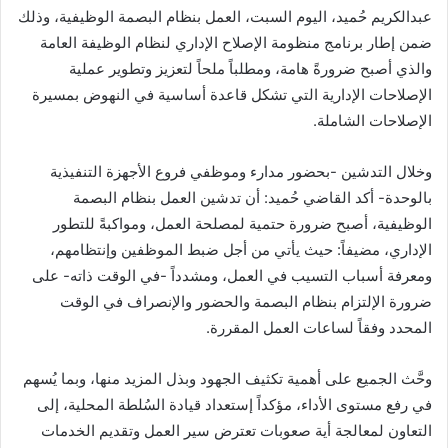
عبدالكريم حُميد، اليوم السبت، العمل بنظام البصمة الوظيفية، وذلك
ضمن إطار برنامج منظومة الإصلاح الإداري لنظام الوظيفة العامة
والذي أصبح ضرورةً هامة، ومطلباً ملحاً لتعزيز وتطوير عملية
الإصلاحات الإدارية التي تشكل قاعدة أساسية في النهوض بمسيرة
الإصلاحات الشاملة.
وخلال التدشين -بحضور مدارء وموظفي فروع الأجهزة التنفيذية
بالوحدة- أكد القاضي حُميد: أن تدشين العمل بنظام البصمة
الوظيفية، أصبح ضرورة حتمية لمصلحة العمل، ومواكبةً للتطور
الإداري، مضيفاً: حيث يأتي من أجل ضبط الموظفين وإنتظامهم،
ومعرفة أسباب التسيب في العمل، ومشدداً -في الوقت ذاته- على
ضرورة الإلتزام بنظام البصمة والحضور والإنصراف في الوقت
المحدد وفقاً لساعات العمل المقررة.
وحَّث الجميع على أهمية تكثيف الجهود وبذل المزيد منها، وبما يُسهم
في رفع مستوى الأداء، مؤكداً إستعداد قيادة السُلطة المحلية، إلى
التعاون لمعالجة أية صعوبات تعترض سير العمل وتقديم الخدمات