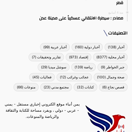
قطر
منذ 4 أسابيع
مصادر : سيطرة الانتقالي عسكرياً على مدينة عدن
التصنيفات
أخبار
(138)
أخبار دولية
(160)
أخبار عربية
(99)
أخبار محلية
(8377)
إقتصاد
(973)
تقارير وتحقيقات
(7)
جبر الخواطر
(9)
رياضة
(139)
سوشل ميديا
(29)
صحة وجمال
(100)
عجائب وغرائب
(12)
فعاليات
(45)
قصص نجاح
(6)
كتابات
(32)
مجتمع مدني
(23)
منوعات
(66)
يمن أنباء موقع الكتروني إخباري مستقل - يمني
- عربي - دولي ، ويفرد مساحة للكتابة والثقافة
والرياضة والمنوعات.