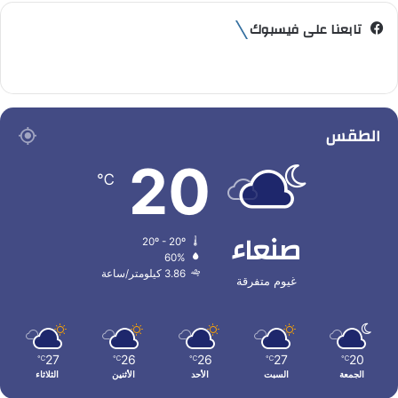
تابعنا على فيسبوك
الطقس
20
℃
صنعاء
20º - 20º
60%
3.86 كيلومتر/ساعة
غيوم متفرقة
27
26
26
27
20
℃
℃
℃
℃
℃
الجمعة
السبت
الأحد
الأثنين
الثلاثاء