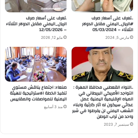
ل
ك
ت
..تعرف على أسعار صرف
.تعرف على أسعار صرف
ر
#الريال_اليمني مقابل الدولار
الريال_اليمني مقابل الدولار الثلاثاء
و
الثلاثاء – 05/03/2024
– 12/05/2026
ن
مارس 5, 2024
مايو 12, 2026
ي
..اللواء القعطبي محافظ المهرة :
صنعاء: اجتماع يناقش مستوى
التواجد الأمريكي البريطاني في
تنفيذ الخطة الاستراتيجية للهيئة
المياه الإقليمية اليمنية عمل
اليمنية للمواصفات والمقاييس
عدائي سيكون له آثار كارثية وابناء
منذ 3 أسابيع
الشعب اليمني لن يفرطوا في شبر
واحد من تراب الوطن
سبتمبر 7, 2023