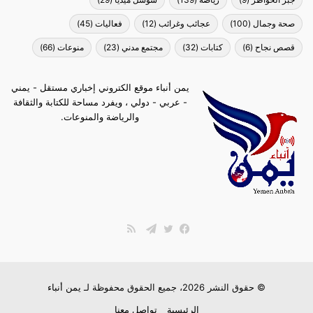
صحة وجمال
(100)
عجائب وغرائب
(12)
فعاليات
(45)
قصص نجاح
(6)
كتابات
(32)
مجتمع مدني
(23)
منوعات
(66)
يمن أنباء موقع الكتروني إخباري مستقل - يمني
- عربي - دولي ، ويفرد مساحة للكتابة والثقافة
والرياضة والمنوعات.
ملخص
الموقع
فيسبوك
تويتر
تيلقرام
RSS
© حقوق النشر 2026، جميع الحقوق محفوظة لـ
يمن أنباء
الرئيسية
تواصل معنا