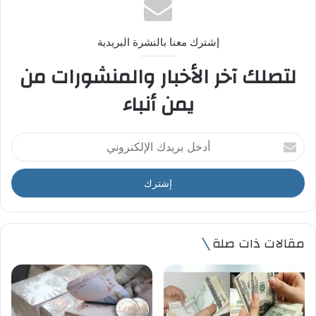
إشترك معنا بالنشرة البريدية
لتصلك آخر الأخبار والمنشورات من
يمن أنباء
أ
د
خ
ل
ب
ر
ي
مقالات ذات صلة
د
ك
ا
ل
إ