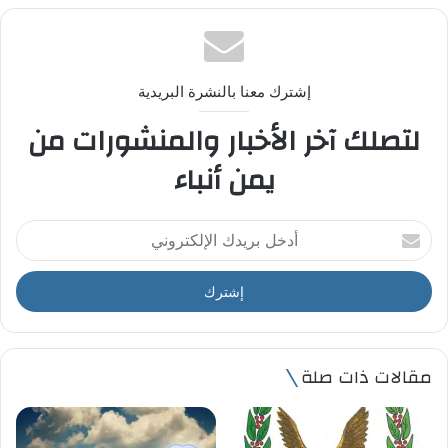
إشترك معنا بالنشرة البريدية
لتصلك آخر الأخبار والمنشورات من
يمن أنباء
أ
د
خ
ل
ب
ر
ي
مقالات ذات صلة
د
ك
ا
ل