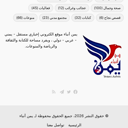
صحة وجمال
(100)
عجائب وغرائب
(12)
فعاليات
(45)
قصص نجاح
(6)
كتابات
(32)
مجتمع مدني
(23)
منوعات
(66)
يمن أنباء موقع الكتروني إخباري مستقل - يمني
- عربي - دولي ، ويفرد مساحة للكتابة والثقافة
والرياضة والمنوعات.
ملخص
الموقع
فيسبوك
تويتر
تيلقرام
RSS
© حقوق النشر 2026، جميع الحقوق محفوظة لـ
يمن أنباء
الرئيسية
تواصل معنا