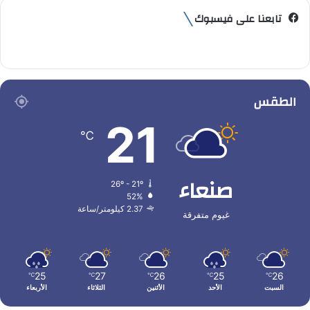
تابعنا على فيسبوك
الطقس
21
℃
صنعاء
26º - 21º
52%
2.37 كيلومتر/ساعة
غيوم متفرقة
25
27
26
25
26
℃
℃
℃
℃
℃
السبت
الأحد
الأثنين
الثلاثاء
الأربعاء