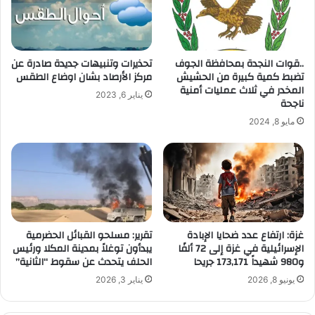
إ
ل
ك
ت
..قوات النجدة بمحافظة الجوف
تحذيرات وتنبيهات جديدة صادرة عن
ر
تضبط كمية كبيرة من الحشيش
مركز الأرصاد بشان اوضاع الطقس
و
المخدر في ثلاث عمليات أمنية
يناير 6, 2023
ن
ناجحة
ي
مايو 8, 2024
غزة: ارتفاع عدد ضحايا الإبادة
تقرير: مسلحو القبائل الحضرمية
الإسرائيلية في غزة إلى 72 ألفًا
يبدأون توغلاً بمدينة المكلا ورئيس
و980 شهيداً 173,171 جريحا
الحلف يتحدث عن سقوط “الثانية”
يونيو 8, 2026
يناير 3, 2026