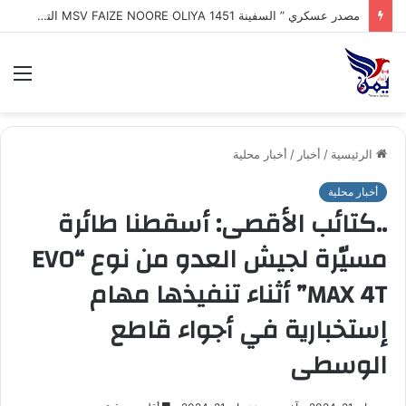
مصدر عسكري ” السفينة MSV FAIZE NOORE OLIYA 1451 التي ترفع علم الهند وتعرضت لهجوم بزورق مفخخ مجهول وغرقها في مياه البحر_الأحمر أثناء توجهها إلى ميناء المخا
الق
الرئيسية
/
أخبار
/
أخبار محلية
أخبار محلية
..كتائب الأقصى: أسقطنا طائرة
مسيّرة لجيش العدو من نوع “EVO
MAX 4T” أثناء تنفيذها مهام
إستخبارية في أجواء قاطع
الوسطى