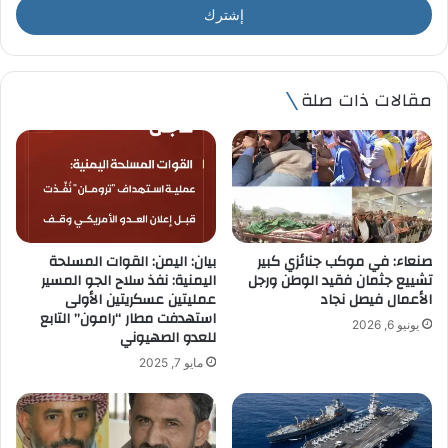
ل
ب
ر
ي
مقالات ذات صلة
د
ك
ا
ل
إ
ل
ك
ت
صنعاء: في موكب جنائزي كبير
بيان: اليمن: القوات المسلحة
ر
تشييع جثمان فقيد الوطن ورجل
اليمنية: نفذ سلاح الجو المسير
و
الأعمال فيصل نجاد
عمليتين عسكريتين الأولى
ن
استهدفت مطار “رامون” التابع
يونيو 6, 2026
ي
للعدو الصهيوني
مايو 7, 2025