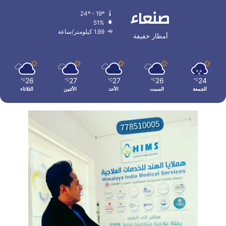
صنعاء
24º - 19º
51%
1.99 كيلومتر/ساعة
أمطار خفيفة
26
27
27
26
24
℃
℃
℃
℃
℃
الجمعة
السبت
الأحد
الأثنين
الثلاثاء