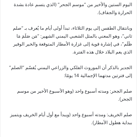
اليوم الستين والأخير من “موسم الجحر” (الذي يتسم عادة بشدة
الحرارة والجفاف).
وبانتقال الطقس إلى يوم الثلاثاء، تبدأ أولى أيام ما يُعرف بـ “صلم
ثاني”، وهو المعني بالمثل الشعبي اليمني الشهير: “مَن صَلَمَ مَا
ظَلَم”، في إشارة قوية إلى غزارة الأمطار المتوقعة والخير الوفير
الذي يعم البلاد خلال هذه الفترة.
الجدير بالذكر أن الموروث الفلكي والزراعي اليمني يُقسّم “الصلم”
إلى فترتين مدتهما الإجمالية 14 يومًا:
صلم الجحر: ومدته أسبوع واحد (وهو الأسبوع الأخير من موسم
الجحر).
صلم الخريف: ومدته أسبوع واحد (ويبدأ مع أول أيام الخريف ويتميز
ببداية هطول الأمطار).