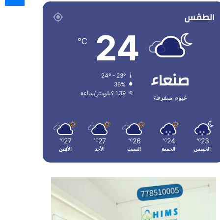
الطقس
24
℃
صنعاء
24º - 23º
36%
1.39 كيلومتر/ساعة
غيوم متفرقة
27
27
26
24
23
℃
℃
℃
℃
℃
الخميس
الجمعة
السبت
الأحد
الأثنين