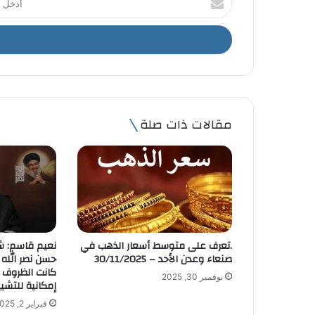
د
خ
ل
ب
ر
ي
د
ك
مقالات ذات صلة
ا
ل
إ
ل
ك
ت
ر
و
.تعرف على متوسط أسعار الذهب في
نعيم قاسم: ش
ن
صنعاء وعدن الأحد – 30/11/2025
حسن نصر الل
ي
كانت الظروف 
نوفمبر 30, 2025
إمكانية للتشي
فبراير 2, 2025