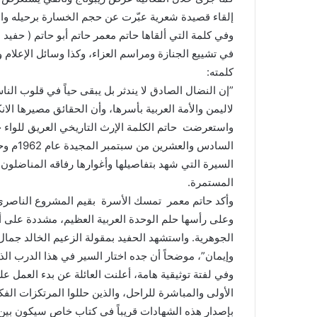
إلقاء قصيدة شعرية عبّرت عن حجم الخسارة برحيله والم
​وفي كلمة التي ألقاها حاتم معمر حاتم أبو حاتم ( حفيد
في تشييع الجنازة ومراسم العزاء، وكذا وسائل الإعلام 
كلمته:
​”إن النضال الصادق لا يندثر بل يبقى حياً في قلوب ا
لاليمن والأمة العربية بأسرها، وأن الحقائق مصيرها ال
السيرة التي شهد بتفاصيلها وأغوارها رفاقه المناضلون
المستمرة.
​وأكد حاتم معمر تمسك الأسرة بقيم المشروع الناصري و
وعلى رأسها حلم الوحدة العربية العظيم، مشددة على أهم
الجوهرية. واستشهد الحفيد بمقولة الزعيم الخالد جمال
وإيمان”، موضحاً أن جده اختار السير في هذا الدرب الذ
​وفي لفتة توثيقية هامة، أعلنت العائلة عن بدء العمل 
الأولى والمباشرة للراحل، والذين حللوا المرتكزات الف
بإصدار هذه الشهادات قريباً في كتاب خاص سيكون بين أي