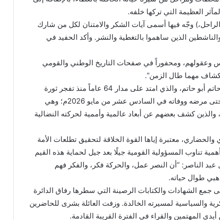
آثر العظيمة التي تركها خلفه.
 الراحل،) وجّه فيها أسمى آيات الشكر والامتنان لكل من شارك
والناشطين الذين ساهموا بالتغطية والنشر. وأكد الحفيد في
لناس وعقولهم، ومحفوراً في صفحات التاريخ الوطني والقومي
انكشاف مهما طال الزمن”.
​واستعرضت حاتم الكلمة الإرث التاريخي العريق للواء حاتم أبو حاتم، والذي امتد على مدار 64 عاماً منذ تفجر ثورة
السادس والعشرين من سبتمبر المجيدة عام 1962م وحتى مرضه ووفاته في السادس عشر من مايو 2026م؛ وهي
، والذين كشف بعضهم عن أبعاد عالمية وأممية لحركته النضالية
الحضاري، معتبرة إياها القوة الخلاقة لتحقيق تطلعات الأمة
ية تناوب المسؤولية القومية جيلًا بعد جيل لحماية هذه القيم
 عبد الناصر: “أن النصر عمل، والحركة فكر، والفكر فهم
هبي طوال حياته.
على جمع الشهادات والكتابات الرصينة التي سطرها رفاق الدائرة
كرية والسياسية لمسيرته الخالدة. وزفت العائلة بشرى للحاضرين
دي المهتمين والقراء في الفترة القريبة القادمة.