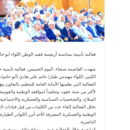
فعالية تأبينية بمناسبة أربعينية فقيد الوطن اللواء ابو حا
شهدت العاصمة صنعاء، اليوم الخميس، فعالية تأبينية حا
الكبير، اللواء مهندس طيار/ حاتم علي هادي (أبو حاتم)
​الفعالية التي نظمتها الأمانة العامة للتنظيم بالتعاون 
لأكثر من ستة عقود، وتخليداً لمواقفه الوطنية والقومي
السلاح، والشخصيات السياسية والعسكرية والاجتماعية،
​تخلل الفعالية إلقاء عدد من الكلمات من قِبل قيادات 
الوطنية والعسكرية المشرفة كأحد أبرز الكوادر الطيار
الناصرية.
​كما جرى خلال الفعالية عرض ريبوتاج وثائقي يستعرض 