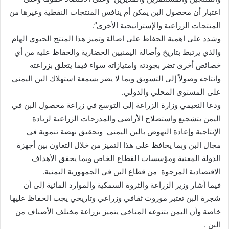
اعتبار أن محصول البن يمكن أم ينافس المنتجات النفطية وغيرها من
المنتجات الزراعية والإستراتيجية الأخرى”.
وشدد على اهمية الحفاظ على اصالة وتميز هذا المنتج الحيوي الهام
والذي يرتبط بتاريخ وأصالة اليمنيين الحضارية والحفاظ عليه من أي
خصائص أخرى تضر بجودته وامتيازاته سواء فيما يتعلق بزراعته
وانتاجه وصولاً إلى التسويق وبما لا يضر بسمعة استهلاك البن اليمني
على المستوى المحلي والدولي.
ودعا النعيمي وزارة الزراعة إلى التوسع في زراعة محصول البن في
اليمن بتشجيع واستصلاح الأراضي والمدرجات الزراعية لزيادة
الإنتاجية وإعادة النهوض بالبن اليمني وتحقيق نهضة تنموية في
مجال البن وبما يحافظ على هذا التميز من خلال التعاون بين أجهزة
الدولة المعنية ومؤسسات القطاع الخاص وبما يحقق الأهداف
الاقتصادية المرجوة من قطاع البن في الجمهورية اليمنية.
فيما أشار وزير الزراعة والثروة السمكية والموارد المائية إلى أن
شجرة البن تعتبر موروث ثقافي وزراعي وتاريخي يجب الحفاظ عليها
خاصة وأن اليمن بتنوعه المناخي يتميز بزراعة مختلف الأصناف من
البن .