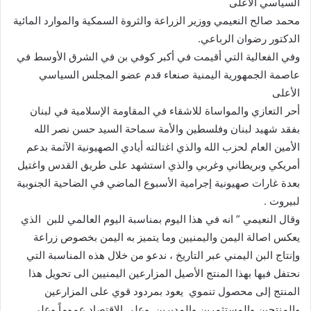
السياسي الأعلى
محمد صالح النعيمي ووزير الزراعة والثروة السمكية والموارد المائية
الدكتور رضوان الرباعي.
وفي الفعالية التي أقيمت في أكبر كوفي بن في الشرق الأوسط في
عاصمة الجمهورية اليمنية صنعاء قدم عضو المجلس السياسي
الأعلى
أحر التعازي والمواساة للاشقاء في المقاومة الإسلامية في لبنان
بفقد شهيد لبنان وفلسطين والأمة سماحة السيد حسن نصر الله
الأمين العام لحزب الله والذي اغتالته أيادي الصهيونية الآثمة بدعم
أمريكي وبريطاني وغربي والذي استشهد على طريق القدس واغتيل
بعدة غارات صهيونية إجرامية الأسبوع الماضي في الضاحية الجنوبية
لبيروت .
وقال النعيمي ” انه في هذا اليوم بمناسبة اليوم العالمي للبن الذي
يعكس اصالة اليمن واليمنيين وما يتميز به اليمن بخصوص زراعة
وإنتاج البن اليمني عبر التاريخ ، ندعو من خلال هذه المناسبة التي
نحتفل فيها بهذا المنتج الأصيل المزارعين اليمنيين الى تحويل هذا
المنتج إلى محصول تنموي يعود بمردود قوي على المزارعين
والمنتجين والمستثمرين والمديرين وعلى الاقتصاد عموماً وعلى