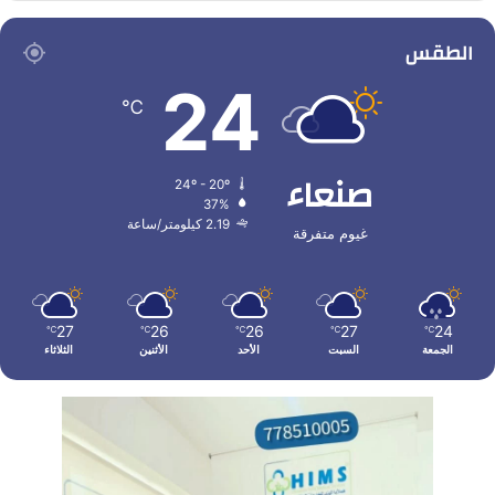
الطقس
24
℃
صنعاء
24º - 20º
37%
2.19 كيلومتر/ساعة
غيوم متفرقة
27
26
26
27
24
℃
℃
℃
℃
℃
الجمعة
السبت
الأحد
الأثنين
الثلاثاء