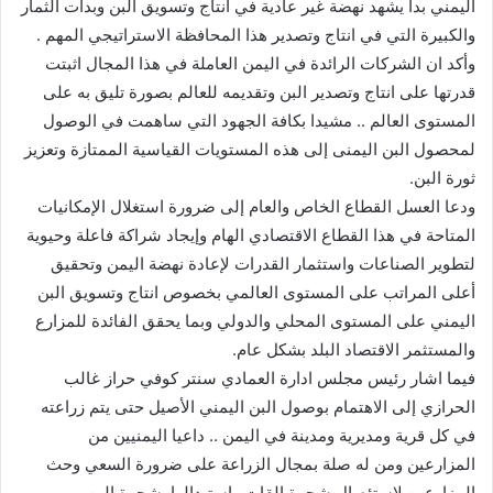
اليمني بدأ يشهد نهضة غير عادية في انتاج وتسويق البن وبدأت الثمار
والكبيرة التي في انتاج وتصدير هذا المحافظة الاستراتيجي المهم .
وأكد ان الشركات الرائدة في اليمن العاملة في هذا المجال اثبتت
قدرتها على انتاج وتصدير البن وتقديمه للعالم بصورة تليق به على
المستوى العالم .. مشيدا بكافة الجهود التي ساهمت في الوصول
لمحصول البن اليمنى إلى هذه المستويات القياسية الممتازة وتعزيز
ثورة البن.
ودعا العسل القطاع الخاص والعام إلى ضرورة استغلال الإمكانيات
المتاحة في هذا القطاع الاقتصادي الهام وإيجاد شراكة فاعلة وحيوية
لتطوير الصناعات واستثمار القدرات لإعادة نهضة اليمن وتحقيق
أعلى المراتب على المستوى العالمي بخصوص انتاج وتسويق البن
اليمني على المستوى المحلي والدولي وبما يحقق الفائدة للمزارع
والمستثمر الاقتصاد البلد بشكل عام.
فيما اشار رئيس مجلس ادارة العمادي سنتر كوفي حراز غالب
الحرازي إلى الاهتمام بوصول البن اليمني الأصيل حتى يتم زراعته
في كل قرية ومديرية ومدينة في اليمن .. داعيا اليمنيين من
المزارعين ومن له صلة بمجال الزراعة على ضرورة السعي وحث
المزارعين لاستئصال شجرة القات واستبدالها بشجرة البن.