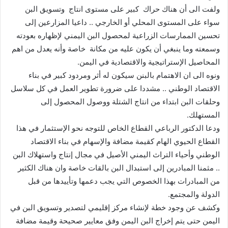
ولفت الى أن هناك حراك كبير على مستوى انتاج وتسويق البن
سواء على المستوى المحلي أو الخارجي .. داعيا المزارعين إلى
تحسين الممارسات الزراعية لمحصول البن اليمني لإظهاره بعودته
وسمعته وما ينبغي أن يكون عليه من مكانة خاصة وأنه يعدل من اهم
المحاصيل الإستراتيجية والاقتصادية في اليمن.
ونوه الى ان الاهتمام بالبنن سيكون له أثر ومردود كبير في بناء
الاقتصاد الوطني .. مشددا على ضرورة تطوير العمل في كل سلاسل
وحلقات البن ابتداء من انتاج الشتلة ووصول المحصول إلى
المستهلك.
ودعا الدكتور الرباعي القطاع الخاص للتوجه نحو الإستثمار في هذا
القطاع الحيوي الهام كقيمة مضافة والإسهام في بناء الاقتصاد
الوطني وأحياء التراث اليمني الأصيل في مجال إنتاج واستهلاك البن
.. مثمنا المبادرين إلى استبدال البن بالقات خاصة وان هناك الكثير
من المبادرات بهذا الخصوص التي يجب دعمها وتأييدها من قبل
الدولة والمجتمع.
وكشف عن وجود خطة لإنشاء مركز إقليمي لتصدير وتسويق البن في
اليمن حتى يتم إخراج البن اليمن وفق معايير صحيحة وقيمة مضافة