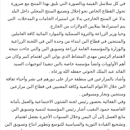
في كل سلاسل القيمة وبالصورة التي تليق بهذا المنتج مع ضرورة
تحول القطاع الخاص نحو إحلال وتصنيع المنتج المحلي داخل البلد
بدلا عن المنتج الخارجي بدلا عن استيراد الخامات و المدخلات التي
يتم استيرادها بملايين الدولارات من الخارج.
وحيا وزير الزراعة والثروة السمكية والموارد المائية كافة العاملين
والمنتجين في قطاع البن ابتداء من وحدة البن في اللجنة الزراعية
والوزارة والمؤسسة العامة لزراعة وتسويق البن والتي جاءت نتيجة
لاهتمام الرئيس مهدي المشاط الذي يولي البن اهتمام كبير وكان من
أهم الأولويات وانشأ مؤسسة خاصة بالبن تنفيذا لتوجيهات السيد
القائد عبد الملك الحوثي حفظه الله ورعاه .
وأشاد بالمزارعين في منطقة حراز على دورهم في نشر وأحياء ثقافة
البن خلال الأعوام الماضية وكافة المعنيين في قطاع البن مزارعين
ومنتجين وتجار ومسوقين .
وفي الفعالية بحضور رئيس لجنة الشئون الاجتماعية والعمل بأمانة
العاصمة حمود النقيب أشار رئيس المؤسسة لتنمية وتسويق البن
مانع العسل إلى أن اليمن وخلال السنوات الأخيرة بفضل اهتمام
وتشجيع القيادة الثورية والسياسية للتوسع وتطوير انتاج وتسويق البن