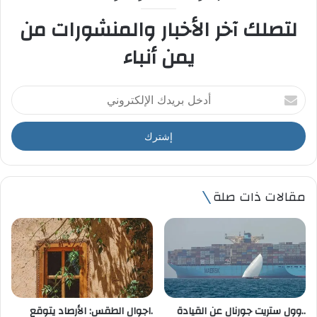
لتصلك آخر الأخبار والمنشورات من
يمن أنباء
أ
د
خ
ل
ب
ر
ي
مقالات ذات صلة
د
ك
ا
ل
إ
ل
ك
ت
..وول ستريت جورنال عن القيادة
.اجوال الطقس: الأرصاد يتوقع
ر