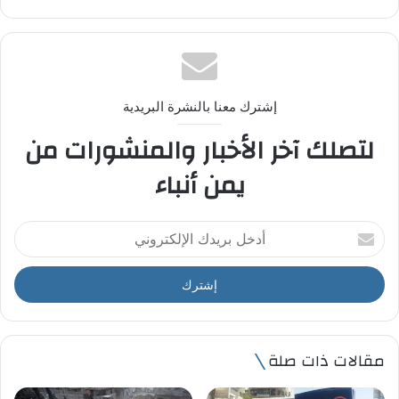
إشترك معنا بالنشرة البريدية
لتصلك آخر الأخبار والمنشورات من
يمن أنباء
أ
د
خ
ل
ب
ر
ي
مقالات ذات صلة
د
ك
ا