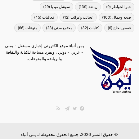
جبر الخواطر
(9)
رياضة
(139)
سوشل ميديا
(29)
صحة وجمال
(100)
عجائب وغرائب
(12)
فعاليات
(45)
قصص نجاح
(6)
كتابات
(32)
مجتمع مدني
(23)
منوعات
(66)
يمن أنباء موقع الكتروني إخباري مستقل - يمني
- عربي - دولي ، ويفرد مساحة للكتابة والثقافة
والرياضة والمنوعات.
ملخص
الموقع
فيسبوك
تويتر
تيلقرام
RSS
© حقوق النشر 2026، جميع الحقوق محفوظة لـ
يمن أنباء