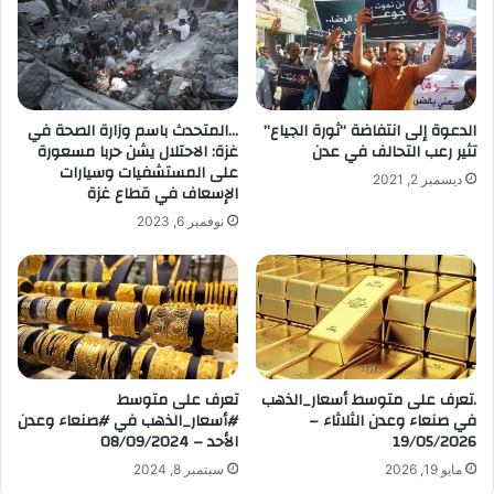
ل
إ
ل
ك
ت
الدعوة إلى انتفاضة “ثورة الجياع”
…المتحدث باسم وزارة الصحة في
ر
تثير رعب التحالف في عدن
غزة: الاحتلال يشن حربا مسعورة
و
على المستشفيات وسيارات
ديسمبر 2, 2021
ن
الإسعاف في قطاع غزة
ي
نوفمبر 6, 2023
.تعرف على متوسط أسعار_الذهب
تعرف على متوسط
في صنعاء وعدن الثلاثاء –
#أسعار_الذهب في #صنعاء وعدن
19/05/2026
الأحد – 08/09/2024
مايو 19, 2026
سبتمبر 8, 2024