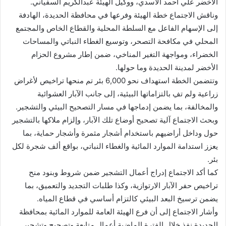
الأخضر علي أحمد الأسدي، ووكيل الهيئة عبدالكريم السفياني.
وناقش الاجتماع خطة الهيئة وفرعها في محافظة الحديدة، الهادفة
إلى الإسهام الفاعل مع السلطة المحلية والقطاع الخاص والمجتمع
المحلي في مكافحة التصحر، وتوسيع الغطاء النباتي والمساحات
الخضراء، ومواجهة التغير المناخي، ضمن إطار مشروع الحزام
الأخضر لمدينة الحديدة وما حولها.
وتتضمن الخطة استهداف نحو 6,000 بئر تم منحها تراخيص لأغراض
زراعية ولم تفِ بالتزاماتها البيئية، إلى جانب الآبار العشوائية
والمخالفة، بما يضمن إدماجها في مسار التصحيح البيئي والتشجير.
وبحث الاجتماع آلية تصحيح أوضاع تلك الآبار، وإلزام ملاكها بالتشجير
حول وداخل أراضيهم باستخدام أشجار مثمرة وأشجار حماية، بما
يعزز استدامة الموارد المائية والغطاء النباتي، بواقع ألف شجرة لكل
بئر.
كما أكد الاجتماع إدراج أعمال التشجير ضمن شروط وبنود منح
تراخيص حفر الآبار الارتوازية، وكذا طلبات التجديد والتعميق، بما
يضمن ترسيخ البعد البيئي كالتزام أساسي في قطاع المياه.
وأشار الاجتماع إلى أن فرع الهيئة العامة للموارد المائية بمحافظة
الحديدة نفذ خلال الفترة الماضية أعمال متابعة وتصحيح وتشجير