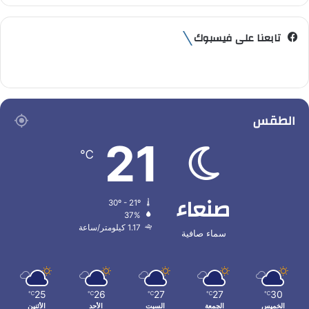
تابعنا على فيسبوك
الطقس
21
℃
صنعاء
30º - 21º
37%
1.17 كيلومتر/ساعة
سماء صافية
25
26
27
27
30
℃
℃
℃
℃
℃
الخميس
الجمعة
السبت
الأحد
الأثنين