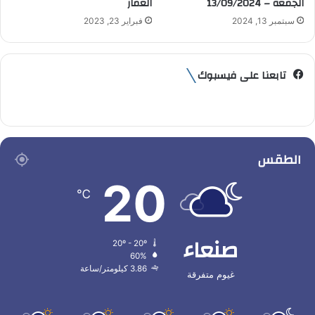
الجمعة – 13/09/2024
العمار
سبتمبر 13, 2024
فبراير 23, 2023
تابعنا على فيسبوك
الطقس
20
℃
صنعاء
20º - 20º
60%
3.86 كيلومتر/ساعة
غيوم متفرقة