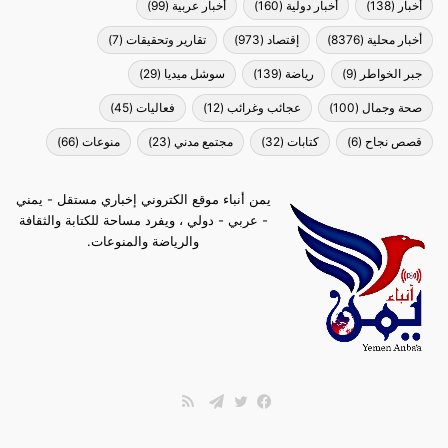
أخبار
(138)
أخبار دولية
(160)
أخبار عربية
(99)
أخبار محلية
(8376)
إقتصاد
(973)
تقارير وتحقيقات
(7)
جبر الخواطر
(9)
رياضة
(139)
سوشل ميديا
(29)
صحة وجمال
(100)
عجائب وغرائب
(12)
فعاليات
(45)
قصص نجاح
(6)
كتابات
(32)
مجتمع مدني
(23)
منوعات
(66)
يمن أنباء موقع الكتروني إخباري مستقل - يمني
- عربي - دولي ، ويفرد مساحة للكتابة والثقافة
والرياضة والمنوعات.
ملخص
الموقع
فيسبوك
تويتر
تيلقرام