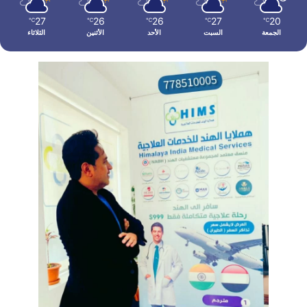
27
26
26
27
20
℃
℃
℃
℃
℃
الجمعة
السبت
الأحد
الأثنين
الثلاثاء