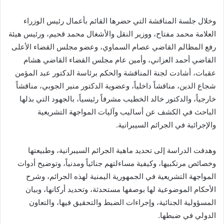
وخلال جلسة المناقشة التي حضرها القائم بأعمال رئيس الوزراء
العلامة محمد مفتاح، ووزير النقل والأشغال محمد قحيم، ورئيس هيئة
رفع المظالم القاضي عصام السماوي، وعضو مجلس القضاء الأعلى
القاضي أحمد العزاني، وأمين عام مجلس القضاء القاضي هشام
عقبات، أشادت لجنة المناقشة والحكم برئاسة الدكتور عبد المؤمن
شجاع الدين، مناقشاً داخلياً، وعضوية الدكتور منير الجوبي، مناقشاً
خارجياً، والدكتور خالد الخطيب مشرفاً رئيسياً، بالجهود التي بذلها
الباحث في الكشف عن أساليب وآليات المواجهة التشريعية
والإجرائية في الجرائم السيبرانية.
وهدفت الدراسة إلى تحديد ماهية الجرائم السيبرانية، وطبيعتها
وخصائص مرتكبيها، وكيفية مساءلتهم جنائياً ومدنياً، وتوضيح أدوات
المواجهة التشريعية في الجمهورية اليمنية لهذه الجرائم، وشرح
الأحكام الموضوعية لها بوصفها مستحدثة، وتحديد أركانها، وبيان
المسؤولية الجنائية، وإجراءات الضبط والتحقيق فيها، والتعاون
الدولي في ضبطها.