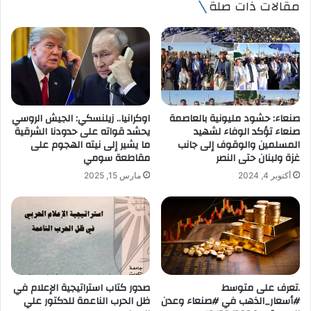
مقالات ذات صلة
د
ك
ا
ل
إ
ل
ك
ت
صنعاء: حشود مليونية بالعاصمة
اوكرانيا.. زيلنسكي: الجيش الروسي
ر
صنعاء تؤكد الوفاء لشهيد
يحشد قواته على حدودنا الشرقية
و
المسلمين والوقوف إلى جانب
ما يشير إلى نيته الهجوم على
ن
غزة ولبنان حتى النصر
مقاطعة سومي
ي
أكتوبر 4, 2024
مارس 15, 2025
.تعرف على متوسط
صدور كتاب استراتيجية الإعلام في
#أسعار_الذهب في #صنعاء وعدن
ظل الحرب الناعمة للدكتور علي