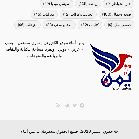
جبر الخواطر
(9)
رياضة
(139)
سوشل ميديا
(29)
صحة وجمال
(100)
عجائب وغرائب
(12)
فعاليات
(45)
قصص نجاح
(6)
كتابات
(32)
مجتمع مدني
(23)
منوعات
(66)
يمن أنباء موقع الكتروني إخباري مستقل - يمني
- عربي - دولي ، ويفرد مساحة للكتابة والثقافة
والرياضة والمنوعات.
ملخص
الموقع
فيسبوك
تويتر
تيلقرام
RSS
© حقوق النشر 2026، جميع الحقوق محفوظة لـ
يمن أنباء