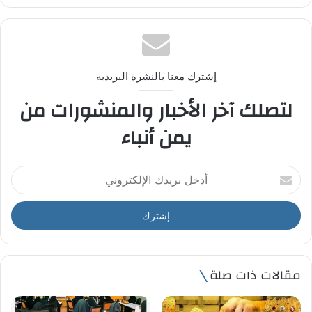
إشترك معنا بالنشرة البريدية
لتصلك آخر الأخبار والمنشورات من
يمن أنباء
أ
د
خ
ل
ب
ر
ي
مقالات ذات صلة
د
ك
ا