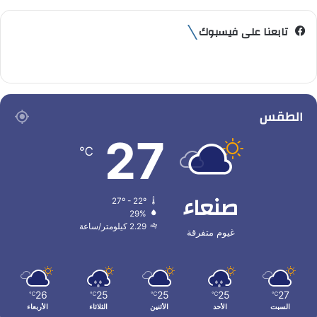
تابعنا على فيسبوك
الطقس
27
℃
صنعاء
27º - 22º
29%
2.29 كيلومتر/ساعة
غيوم متفرقة
26
25
25
25
27
℃
℃
℃
℃
℃
السبت
الأحد
الأثنين
الثلاثاء
الأربعاء