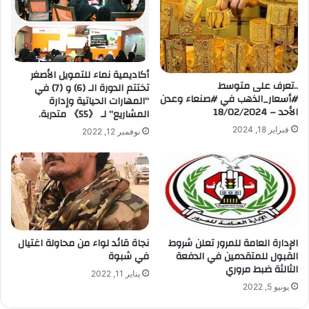
ل
إ
ل
ك
ت
أكاديمية نماء للتمويل الأصغر
ر
..تعرف على متوسط
تختتم الدورة الـ (6) و (7) في
و
#أسعار_الذهب في #صنعاء وعدن
“المهارات الحياتية وإدارة
ن
الأحد – 18/02/2024
المشاريع” لـ 《55》 متدربة.
ي
فبراير 18, 2024
نوفمبر 12, 2022
الإدارة العامة للمرور تعلن شروط
نجاة قائد لواء من محاولة اغتيال
القبول للمتقدمين في الدفعة
في شبوة
الثالثة ضبط مروري
يناير 11, 2022
يونيو 5, 2022