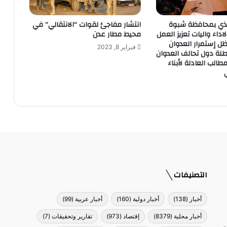
يذي بمحافظة شبوة
انتشار مفاجئ لقوات “الانتقالي” في
لاداء واليات تعزيز العمل
محيط مطار عدن
ل إستمرار العدوان
فبراير 8, 2023
لة دول تحالف العدوان
مطالب العادلة لأبناء
التصنيفات
أخبار
(138)
أخبار دولية
(160)
أخبار عربية
(99)
أخبار محلية
(8379)
إقتصاد
(973)
تقارير وتحقيقات
(7)