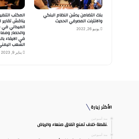
ر
و
بنك التضامن يدشن النظام البنكي
المكتب التنف
ن
والانترنت المصرفي الحديث
يناقش تقارير ا
ي
الميداني في ظ
يونيو 26, 2022
والحصار ومماط
في الايفاء بال
الشعب اليمني
يناير 9, 2023
الأكثر زيارة
منذ أسبوعين
.نقطة خلاف تمنع اتفاق صنعاء والرياض
منذ أسبوعين