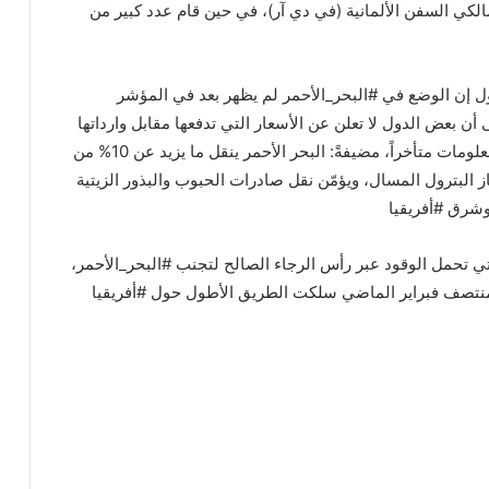
الكي السفن الألمانية (في دي آر)، في حين قام عدد كبير من
قول إن الوضع في #البحر_الأحمر لم يظهر بعد في المؤشر
 أن بعض الدول لا تعلن عن الأسعار التي تدفعها مقابل وارداتها
(التي تشمل الشحن والتأمين)، وبعضها يُبلغ عن هذه المعلومات متأخراً، مضيفةً: البحر الأحمر ينقل ما يزيد عن 10% من
از البترول المسال، ويؤمّن نقل صادرات الحبوب والبذور الزيتية
 وشرق #أفريقيا
لتي تحمل الوقود عبر رأس الرجاء الصالح لتجنب #البحر_الأحمر،
إلى أن ما لا يقل عن 8 ناقلات منذ منتصف فبراير الماضي سلكت الطريق الأطول حول #أفريقيا