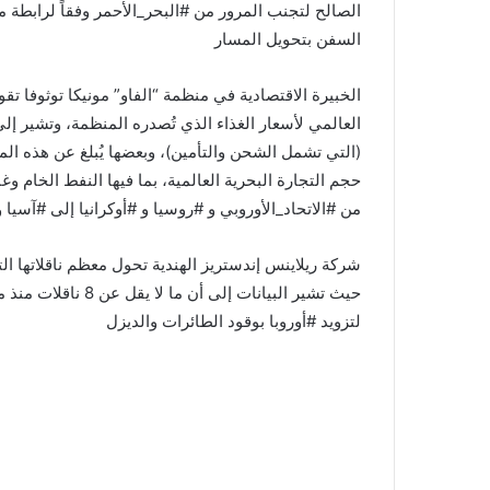
الصالح لتجنب المرور من #البحر_الأحمر وفقاً لرابطة م
السفن بتحويل المسار
الخبيرة الاقتصادية في منظمة “الفاو” مونيكا توثوفا ت
العالمي لأسعار الغذاء الذي تُصدره المنظمة، وتشير إلى
حجم التجارة البحرية العالمية، بما فيها النفط الخام وغ
من #الاتحاد_الأوروبي و #روسيا و #أوكرانيا إلى #آسيا
شركة ريلاينس إندستريز الهندية تحول معظم ناقلاتها ا
حيث تشير البيانات 
لتزويد #أوروبا بوقود الطائرات والديزل