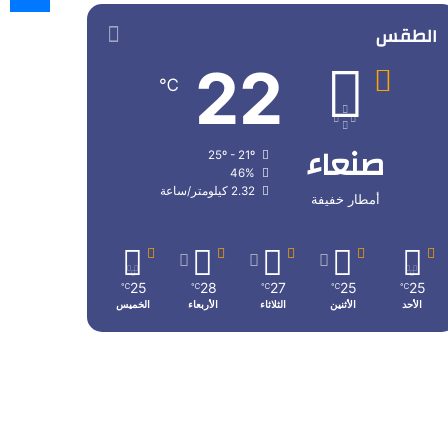
الطقس
22
℃
صنعاء
25º - 21º
46%
2.32 كيلومتر/ساعة
أمطار خفيفة
25
28
27
25
25
℃
℃
℃
℃
℃
الأحد
الأثنين
الثلاثاء
الأربعاء
الخميس