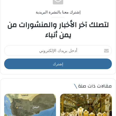
إشترك معنا بالنشرة البريدية
لتصلك آخر الأخبار والمنشورات من
يمن أنباء
أ
د
خ
ل
ب
ر
ي
مقالات ذات صلة
د
ك
ا
ل
إ
ل