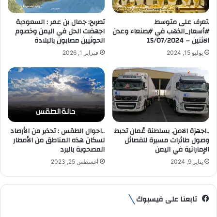
ك
ت
.تعرف على متوسط
تصريح: جمال بن عمر : ‎السعودية
ر
#أسعار_الذهب في #صنعاء وعدن
اجهضت الحل في ‎اليمن وخصوم
و
الاثنين – 15/07/2024
الحوثيين مصابون بالبلادة
ن
يوليو 15, 2024
فبراير 1, 2026
ي
..اجهزة الامن. بسلطنة عُمان تحبط
..احوال الطقس : تحذير من الأرصاد
وصول طائرات مسيرة للفصائل
لسكان هذه المناطق من الأمطار
الإماراتية في اليمن
المصحوبة بالبرد
يناير 9, 2024
أغسطس 25, 2023
تابعنا على فيسبوك