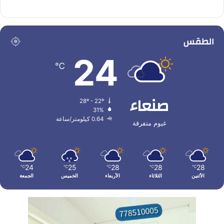
الطقس
24
℃
صنعاء
28º - 22º
31%
0.64 كيلومتر/ساعة
غيوم متفرقة
24
25
28
28
28
℃
℃
℃
℃
℃
الأثنين
الثلاثاء
الأربعاء
الخميس
الجمعة