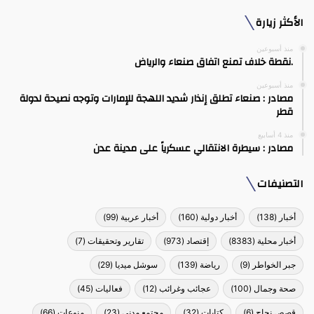
الأكثر زيارة
منذ أسبوعين
.نقطة خلاف تمنع اتفاق صنعاء والرياض
منذ أسبوعين
مصادر : صنعاء تطلق إنذار شديد اللهجة للإمارات وتوجه نصيحة لدولة
قطر
منذ 4 أسابيع
مصادر : سيطرة الانتقالي عسكرياً على مدينة عدن
التصنيفات
أخبار
(138)
أخبار دولية
(160)
أخبار عربية
(99)
أخبار محلية
(8383)
إقتصاد
(973)
تقارير وتحقيقات
(7)
جبر الخواطر
(9)
رياضة
(139)
سوشل ميديا
(29)
صحة وجمال
(100)
عجائب وغرائب
(12)
فعاليات
(45)
قصص نجاح
(6)
كتابات
(32)
مجتمع مدني
(23)
منوعات
(66)