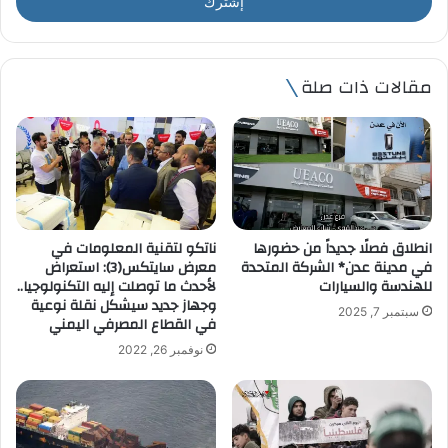
ل
ب
ر
ي
مقالات ذات صلة
د
ك
ا
ل
إ
ل
ك
ت
انطلاق فصلًا جديداً من حضورها
ناتكو لتقنية المعلومات في
ر
في مدينة عدن* الشركة المتحدة
معرض سايتكس(3): استعراض
و
للهندسة والسيارات
لأحدث ما توصلت إليه التكنولوجيا..
ن
وجهاز جديد سيشكل نقلة نوعية
سبتمبر 7, 2025
ي
في القطاع المصرفي اليمني
نوفمبر 26, 2022