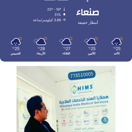
صنعاء
25º - 19º
51%
3.86 كيلومتر/ساعة
أمطار خفيفة
25
28
27
25
25
℃
℃
℃
℃
℃
الأحد
الأثنين
الثلاثاء
الأربعاء
الخميس