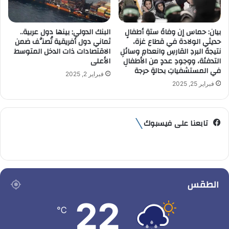
بيان: حماس إن وفاةَ ستةِ أطفالٍ
البنك الدولي; بينها دول عربية..
حديثي الولادة في قطاع غزة،
ثماني دول أفريقية تُصنَّف ضمن
نتيجةَ البردِ القارسِ وانعدامِ وسائلِ
الاقتصادات ذات الدخل المتوسط
التدفئة، ووجودِ عددٍ من الأطفالِ
الأعلى
في المستشفياتِ بحالةٍ حرجة
فبراير 2, 2025
فبراير 25, 2025
تابعنا على فيسبوك
الطقس
22
℃