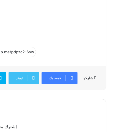
فيسبوك
تويتر
شاركها
إشترك معن