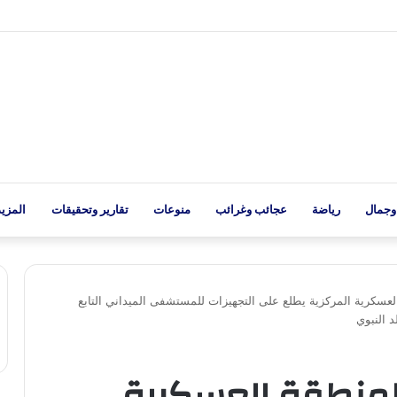
وجمال
رياضة
عجائب وغرائب
منوعات
تقارير وتحقيقات
المزيد
العسكرية المركزية يطلع على التجهيزات للمستشفى الميداني التابع
المنطقة العسكرية