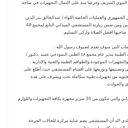
لد النبوي الشريف وحرصا منه على اكتمال التجهيزات في ساحة
الجمهوري والعمليات الخاصة اللواء / عبدالخالق بدر الدين
الحوثي، بزيارة ميدانية لساحة الفعالية في ميدان السبعين ومن ضمن زيارتة المستشفي الميداني التابع لمجمع 48
صاحبها افضل الصلاة وازكى التسليم.
دمات التي سوف تقدم لضيوف رسول الله .
حيث استمع إلى شرح مفصل من مدير مديرية الخدمات الطبية مدير عام مجمع ٤٨ الطبي النموذجي عميد .دكتور /
جهيزات الموجودة والطواقم الطبية والفنية والإدارية .
شفى وتصنيفها وتوزيعها على أقسام المستشفي حيث أطلع على
تحتويه من تجهيزات طبية متكاملة تحت ويشرف على هذة
ى والحوادث .
وقد اطلع القائد على السعة السريرية للمستشفي الميداني والتي تتكون من 35 سرير مجهزة بكافة التجهيزات واللوازم
لذي اكد أن المستشفى يضم عناية مركزة للحالات الحرجة
 الحرجة بكادر طبي مؤهل .