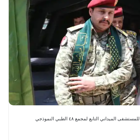
قائد المنطقة العسكرية المركزية يطلع على التجهيزات للمستشفى الميداني التابع لمجمع ٤٨ الطبي النموذجي