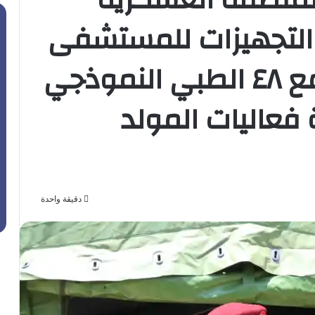
 التجهيزات للمستشفى
الميداني التابع لمجمع ٤٨ الطبي النموذجي
فعاليات المولد
دقيقة واحدة