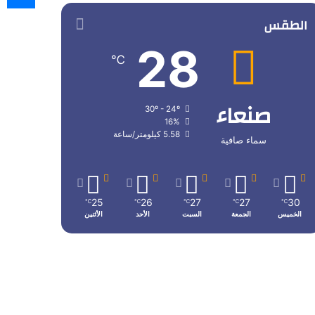
الطقس
28
℃
صنعاء
30º - 24º
16%
5.58 كيلومتر/ساعة
سماء صافية
25
26
27
27
30
℃
℃
℃
℃
℃
الخميس
الجمعة
السبت
الأحد
الأثنين