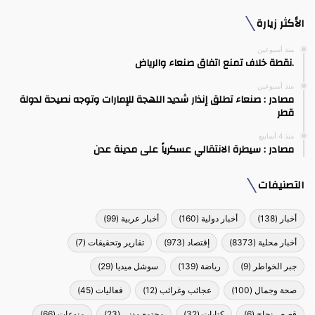
الأكثر زيارة
منذ أسبوعين
.نقطة خلاف تمنع اتفاق صنعاء والرياض
منذ أسبوعين
مصادر : صنعاء تطلق إنذار شديد اللهجة للإمارات وتوجه نصيحة لدولة
قطر
منذ 4 أسابيع
مصادر : سيطرة الانتقالي عسكرياً على مدينة عدن
التصنيفات
أخبار
(138)
أخبار دولية
(160)
أخبار عربية
(99)
أخبار محلية
(8373)
إقتصاد
(973)
تقارير وتحقيقات
(7)
جبر الخواطر
(9)
رياضة
(139)
سوشل ميديا
(29)
صحة وجمال
(100)
عجائب وغرائب
(12)
فعاليات
(45)
قصص نجاح
(6)
كتابات
(32)
مجتمع مدني
(23)
منوعات
(66)