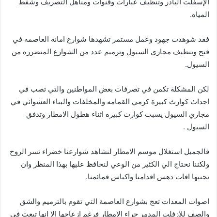
الإسفلت البادر وتنظيف عبارات وقنوات ومناهل التصريف وشفط
المياه.
فقد شوهدت جهود وعمل مستمر تشهدها شوارع امانة العاصمه في
فتح وتنظيف مجاري السيول وترميم عدد من الشوارع المتضرره من
السيول.
لكن المشكلة تكمن في تصرفات بعض المواطنين والتي تصب في
اجداث كوارث كبيرة كرمي القمامه والمخلفات والبناء العشوائي في
مجاري السيول يسبب كوارث كبيره اثناء هطول الامطار وتدفق
السيول .
فالجميل استغلال موسم الامطار لنشاهد شوارعنا خضراء تسر الروح
ولكننا نحتاج الي الكثير من الوعي لنحافظ عليها بهذا المنظر وان
نجنبها افات دهس اقدامنا واكياس قمائمنا.
اصوات المعدات تعج بشوارع العاصمة التي تقوم بالترميم والشق
والصف للازفلت المدمر جراء الامطار فرغم ازعاجها الا انها تبعث في