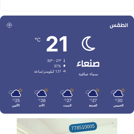
الطقس
21
℃
صنعاء
30º - 21º
37%
1.17 كيلومتر/ساعة
سماء صافية
25
26
27
27
30
℃
℃
℃
℃
℃
الخميس
الجمعة
السبت
الأحد
الأثنين