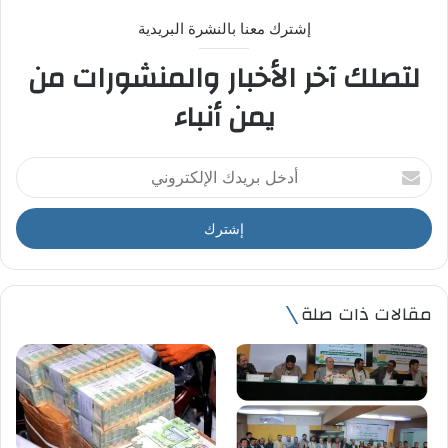
إشترك معنا بالنشرة البريدية
لتصلك آخر الأخبار والمنشورات من
يمن أنباء
أ
د
خ
ل
ب
ر
ي
مقالات ذات صلة
د
ك
ا
ل
إ
ل
ك