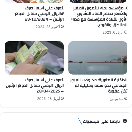
ت
)…مؤسسه نماء للتمويل الصغير
.تعرف على أسعار صرف
ر
والأصغر تختتم اللقاء التشاوري
#الريال_اليمني مقابل الدولار
و
الأول لقيادة المؤسسة مع مدراء
الإثنين – 28/10/2024
ن
المناطق والفروع.
أكتوبر 28, 2024
ي
أبريل 6, 2023
‏الداخلية المغربية: محاولات العبور
.تعرف على أسعار صرف
الجماعي نحو سبتة ومليلية لم
الريال_اليمني مقابل الدولار الإثنين
تكن عفوية
– 28/04/2025
منذ يومين
أبريل 28, 2025
تابعنا على فيسبوك