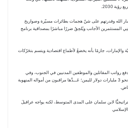
ية 2030.
أنصار الله وقدرتهم على شنّ هجمات بطائرات مسيّرة وصواريخ
ي المستثمرين الأجانب ويُلحِقُ ضررًا مباشرًا بمصداقية برنامج
والإمارات، جازمًا بأنه يخضعُ لأطماع اقتصادية ويتسم بتحَرّكات
ي ودفع رواتب المقاتلين والموظفين المدنيين في الجنوب، وفي
مسعى لإخضاع الفصائل المسلحة لسيطرتها- خصَّصت نحو 3 مليارات دولار لليمن؛ عَـــدَّها مراقبون من أمواله المنهوبة
ياض.
تراتيجيًّا لابن سلمان على المدى المتوسط، لكنه يواجه عراقيلَ
الإسلامي