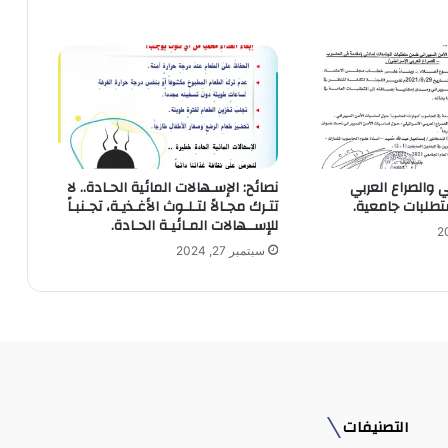
ي والصراع العربي
نصائح: الإسـهالات المائية الحـادة.. لا
تطلبات جامعية.
تتـرك مجـالاً لتـلـوث الأغـذيـة، تجـنبـاً
للإســهالات المـائيـة الحـادة.
سبتمبر 27, 2024
التصنيفات