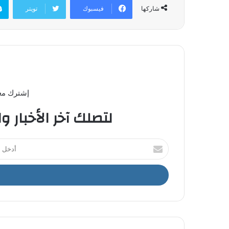
فيسبوك
تويتر
شاركها
إشترك معن
لتصلك آخر الأخبار و
أ
د
خ
ل
ب
ر
ي
د