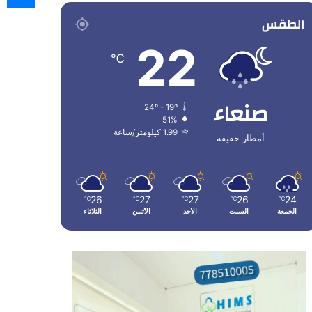
الطقس
22
℃
صنعاء
24º - 19º
51%
1.99 كيلومتر/ساعة
أمطار خفيفة
26
27
27
26
24
℃
℃
℃
℃
℃
الجمعة
السبت
الأحد
الأثنين
الثلاثاء