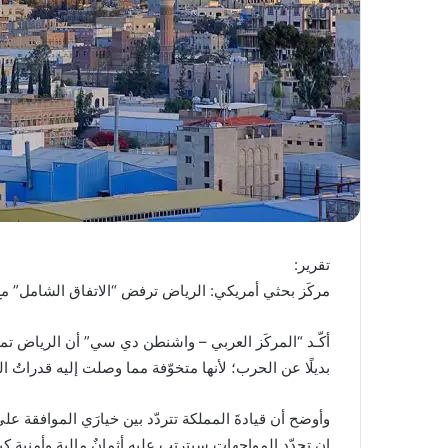
تقرير:
مركَز بحثي أمريكي: الرياض ترفض “الاتفاق الشامل” مع 
أكّـد “المركَز العربي – واشنطن دي سي” أن الرياض تمتن
بديلًا عن الحرب؛ لأنها متخوّفة مما وصلت إليه قدراتُ 
وأوضح أن قيادةَ المملكة تتردّد بين خيارَي الموافقة عل
إن تجدّد المواجهات سيترتب عليه أثمانٌ مالية وأمنية كب