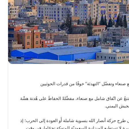
صنعاء وتفضّل “التهدئة” خوفًا من قدرات الحوثيين
عُ عن اتّفاق شامل مع صنعاء، مفضِّلةً الحفاظَ على هُدنة هشّة
الجيش اليمني.
ى طرح حركة أنصار الله بتسوية شاملة أَو العودة إلى الحرب؛ إذ
يرة لا تستطيع الميزانية السعوديّة المنهكة تحمّلها، في وقت