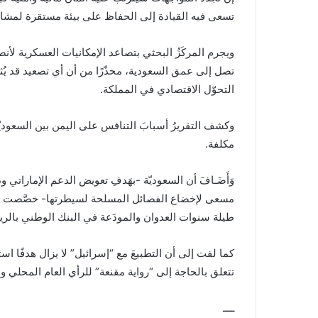
تسعى فيه القيادة إلى الحفاظ على بيئة مستقرة لمشاريع رؤ
ويجرم المركَزُ البحثي بتصاعد الإمكانيات العسكرية ل
تصل إلى عمق السعودية، محذّرًا من أن أي تصعيد قد يُثنِ
التحوّل الاقتصادي في المملكة.
وكشف التقريرُ أسبابَ التنافس على اليمن بين السعوديّة 
مكلفة.
وَأَضَـافَ أن السعوديّة -بهَدفِ تعويض الدعم الإمارات
طيلة سنوات العدوان والمودَعة في البنك الوطني بالر
كما لفت إلى أن التطبيعَ مع “إسرائيل” لا يزال هدفًا اس
تتعلق بالحاجة إلى “رواية مقنعة” للرأي العام المحلي و
ــــ