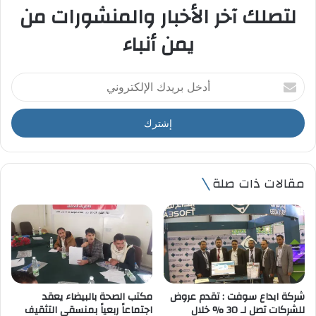
لتصلك آخر الأخبار والمنشورات من
يمن أنباء
أ
د
خ
ل
ب
ر
ي
مقالات ذات صلة
د
ك
ا
ل
إ
ل
ك
ت
شركة ابداع سوفت : تقدم عروض
مكتب الصحة بالبيضاء يعقد
ر
للشركات تصل لـ 30 % خلال
اجتماعاً ربعياً بمنسقي التثقيف