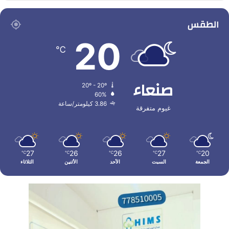
الطقس
20
℃
صنعاء
20º - 20º
60%
3.86 كيلومتر/ساعة
غيوم متفرقة
27
26
26
27
20
℃
℃
℃
℃
℃
الجمعة
السبت
الأحد
الأثنين
الثلاثاء