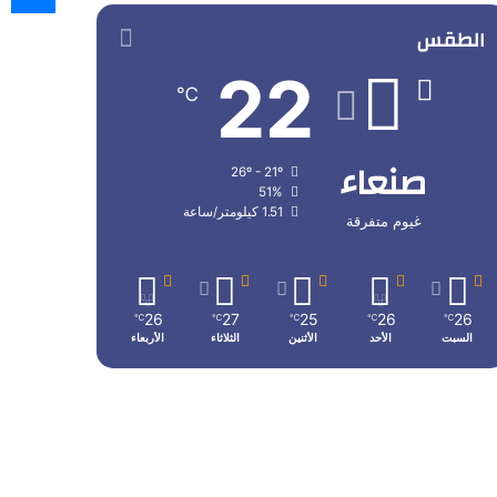
الطقس
22
℃
صنعاء
26º - 21º
51%
1.51 كيلومتر/ساعة
غيوم متفرقة
26
27
25
26
26
℃
℃
℃
℃
℃
السبت
الأحد
الأثنين
الثلاثاء
الأربعاء