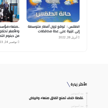
ل
ك
ت
ر
و
الطقس : توقع نزول أمطار متوسطة
..صنعاء:مؤسسة
ن
إلى غزيرة على عدة محافظات
ي
من دبلوم التم
أبريل 26, 2022
نوفمبر 24, 2023
الأكثر زيارة
منذ أسبوعين
.نقطة خلاف تمنع اتفاق صنعاء والرياض
منذ أسبوعين