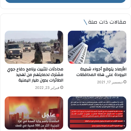
ب
ر
ي
مقالات ذات صلة
د
ك
ا
ل
إ
ل
ك
ت
الأرصاد يتوقع أجواء شديدة
محادثات لتثبيت برنامج دفاع جوي
ر
البرودة على هذه المحافظات
مشترك لحمايتهم من تهديد
و
الطائرات بدون طيار اليمنية
ديسمبر 17, 2021
ن
فبراير 23, 2022
ي