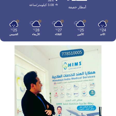
38%
3.08 كيلومتر/ساعة
أمطار خفيفة
25
28
27
25
24
℃
℃
℃
℃
℃
الأحد
الأثنين
الثلاثاء
الأربعاء
الخميس