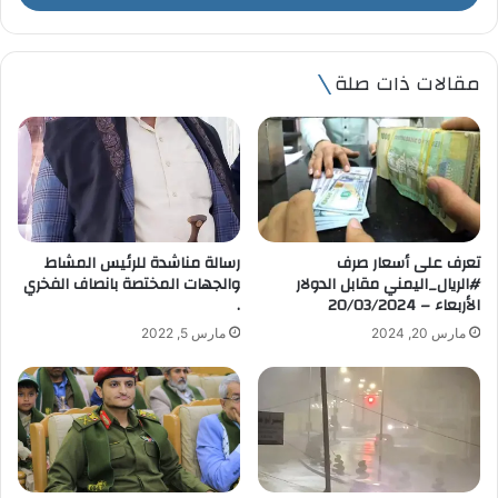
ب
ر
ي
مقالات ذات صلة
د
ك
ا
ل
إ
ل
ك
ت
تعرف على أسعار صرف
رسالة مناشدة للرئيس المشاط
ر
#الريال_اليمني مقابل الدولار
والجهات المختصة بانصاف الفخري
و
الأربعاء – 20/03/2024
.
ن
مارس 20, 2024
مارس 5, 2022
ي