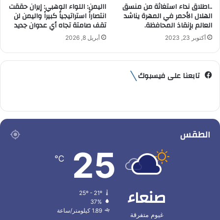
..اطلاق نداء استغاثة من منسق
االيمن: اللواء الوهبي: إيران حققت
الهلال الأحمر في المهرة يناشد
انتصاراً استراتيجياً كبيراً واليمن لن
العالم بإنقاذ المحافظة.
تقف صامتة تجاه أي عدوان جديد
أكتوبر 23, 2023
أبريل 8, 2026
تابعنا على فيسبوك
الطقس
25
℃
صنعاء
25º - 21º
37%
1.89 كيلومتر/ساعة
غيوم متفرقة