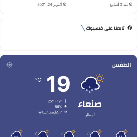
منذ 3 أسابيع
أكتوبر 24, 2021
تابعنا على فيسبوك
الطقس
19
℃
صنعاء
25º - 19º
66%
7 كيلومتر/ساعة
أمطار