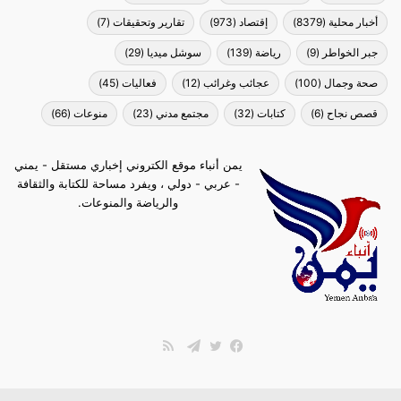
أخبار محلية
(8379)
إقتصاد
(973)
تقارير وتحقيقات
(7)
جبر الخواطر
(9)
رياضة
(139)
سوشل ميديا
(29)
صحة وجمال
(100)
عجائب وغرائب
(12)
فعاليات
(45)
قصص نجاح
(6)
كتابات
(32)
مجتمع مدني
(23)
منوعات
(66)
يمن أنباء موقع الكتروني إخباري مستقل - يمني
- عربي - دولي ، ويفرد مساحة للكتابة والثقافة
والرياضة والمنوعات.
ملخص
الموقع
فيسبوك
تويتر
تيلقرام
RSS