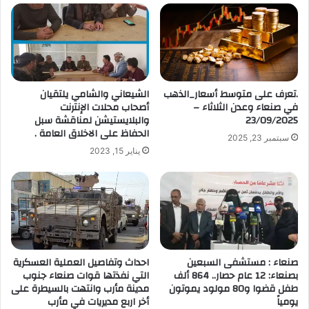
ا
ل
إ
ل
ك
ت
.تعرف على متوسط أسعار_الذهب
الشيعاني والشامي يلتقيان
ر
في صنعاء وعدن الثلاثاء –
أصحاب محلات الإنترنت
و
23/09/2025
والبلايستيشن لمناقشة سبل
ن
الحفاظ على الاخلاق العامة .
سبتمبر 23, 2025
ي
يناير 15, 2023
صنعاء : مستشفى السبعين
احداث وتفاصيل العملية العسكرية
بصنعاء: 12 عام حصار.. 864 ألف
التي نفذتها قوات صنعاء جنوب
طفل قضوا و80 مولود يموتون
مدينة مأرب وانتهت بالسيطرة على
يومياً
أخر اربع مديريات في مأرب