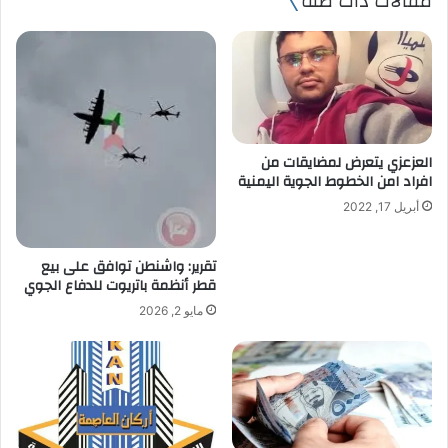
مقالات ذات صلة
د
ك
ا
ل
إ
ل
ك
ت
العزعزي يتعرض لمضايقات من
ر
افراد امن الخطوط الجوية اليمنية
و
أبريل 17, 2022
ن
ي
تقرير: واشنطن توافق على بيع
قطر أنظمة باتريوت للدفاع الجوي
مايو 2, 2026