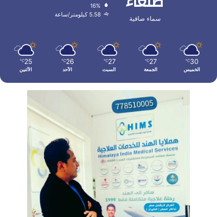
صنعاء
16%
5.58 كيلومتر/ساعة
سماء صافية
25
26
27
27
30
℃
℃
℃
℃
℃
الخميس
الجمعة
السبت
الأحد
الأثنين