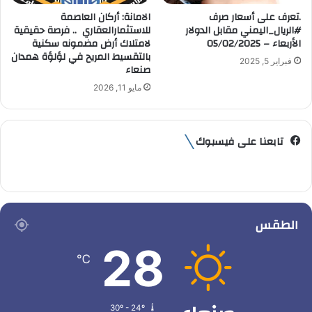
.تعرف على أسعار صرف
الامانة: أركان العاصمة
#الريال_اليمني مقابل الدولار
للاستثمارالعقاري .. فرصة حقيقية
الأربعاء – 05/02/2025
لامتلاك أرض مضمونه سكنية
بالتقسيط المريح في لؤلؤة همدان
فبراير 5, 2025
صنعاء
مايو 11, 2026
تابعنا على فيسبوك
الطقس
28
℃
30º - 24º