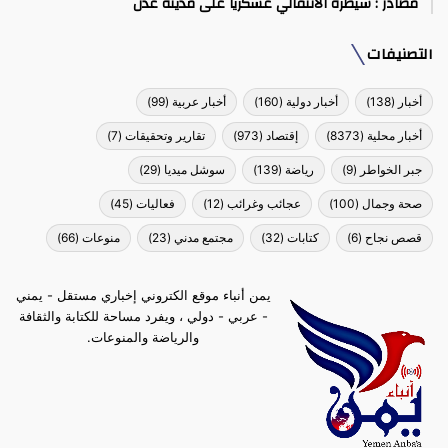
مصادر : سيطرة الانتقالي عسكرياً على مدينة عدن
التصنيفات
أخبار
(138)
أخبار دولية
(160)
أخبار عربية
(99)
أخبار محلية
(8373)
إقتصاد
(973)
تقارير وتحقيقات
(7)
جبر الخواطر
(9)
رياضة
(139)
سوشل ميديا
(29)
صحة وجمال
(100)
عجائب وغرائب
(12)
فعاليات
(45)
قصص نجاح
(6)
كتابات
(32)
مجتمع مدني
(23)
منوعات
(66)
يمن أنباء موقع الكتروني إخباري مستقل - يمني
- عربي - دولي ، ويفرد مساحة للكتابة والثقافة
والرياضة والمنوعات.