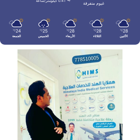
0.41 كيلومتر/ساعة
غيوم متفرقة
24
25
28
28
28
℃
℃
℃
℃
℃
الأثنين
الثلاثاء
الأربعاء
الخميس
الجمعة