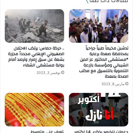
مقالات ذات صلة
د
ك
ا
ل
إ
ل
ك
ت
تدشبن مخيماً طبياً جراحياً
.. حركة حماس: يرتكب الاحتلال
ر
بمحافظة صعدة برعاية
الصهيوني الإرهابي مجدداً مجزرة
و
*مستشفى الدكتور عز الدين
بشعة عن سبق إصرار وترصد أمام
ن
الشيباني ومؤسسة بازرعة
بوابة مستشفى الشفاء
ي
التنموية بالتنسيق مع مكتب
نوفمبر 3, 2023
الصحة بصعدة
مارس 8, 2023
دعوات للخروج بذكرى 14 اكتوبر
.تعرف على متوسط