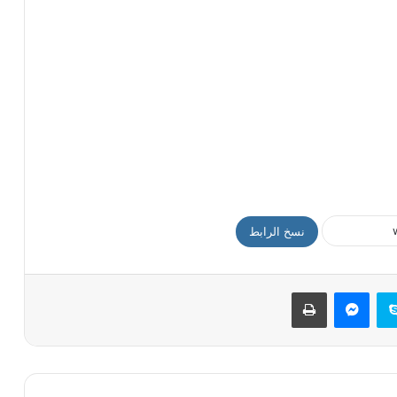
نسخ الرابط
سكايب
ماسنجر
طباعة