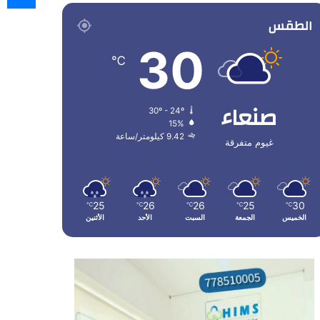
الطقس
30
℃
صنعاء
30º - 24º
15%
9.42 كيلومتر/ساعة
غيوم متفرقة
25
26
26
25
30
℃
℃
℃
℃
℃
الخميس
الجمعة
السبت
الأحد
الأثنين