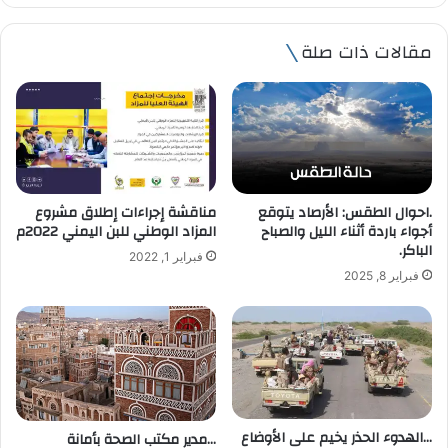
ر
ي
مقالات ذات صلة
د
ك
ا
ل
إ
ل
ك
ت
.احوال الطقس: الأرصاد يتوقع
مناقشة إجراءات إطلاق مشروع
ر
أجواء باردة أثناء الليل والصباح
المزاد الوطني للبن اليمني 2022م
و
الباكر.
فبراير 1, 2022
ن
فبراير 8, 2025
ي
…الهدوء الحذر يخيم على الأوضاع
…مدير مكتب الصحة بأمانة