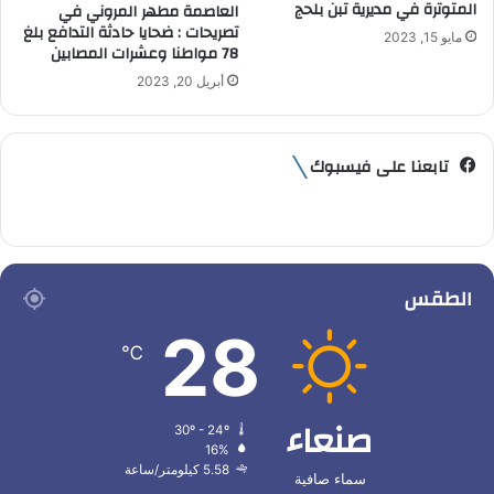
المتوترة في مديرية تبن بلحج
العاصمة مطهر المروني في
تصريحات : ضحايا حادثة التدافع بلغ
مايو 15, 2023
78 مواطنا وعشرات المصابين
أبريل 20, 2023
تابعنا على فيسبوك
الطقس
28
℃
صنعاء
30º - 24º
16%
5.58 كيلومتر/ساعة
سماء صافية