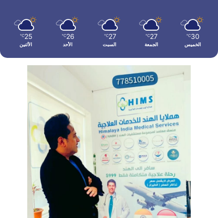
25
26
27
27
30
℃
℃
℃
℃
℃
الخميس
الجمعة
السبت
الأحد
الأثنين