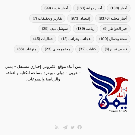
أخبار
(138)
أخبار دولية
(160)
أخبار عربية
(99)
أخبار محلية
(8376)
إقتصاد
(973)
تقارير وتحقيقات
(7)
جبر الخواطر
(9)
رياضة
(139)
سوشل ميديا
(29)
صحة وجمال
(100)
عجائب وغرائب
(12)
فعاليات
(45)
قصص نجاح
(6)
كتابات
(32)
مجتمع مدني
(23)
منوعات
(66)
يمن أنباء موقع الكتروني إخباري مستقل - يمني
- عربي - دولي ، ويفرد مساحة للكتابة والثقافة
والرياضة والمنوعات.
ملخص
الموقع
فيسبوك
تويتر
تيلقرام