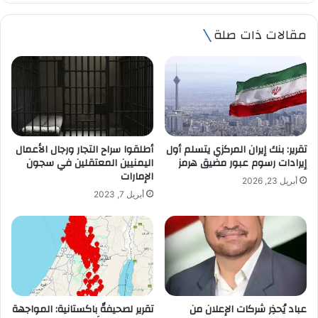
ر
ي
مقالات ذات صلة
د
ك
ا
ل
إ
ل
ك
ت
تقرير: بنك إيران المركزي يتسلم أول
أطلقوا سراح التجار ورجال الأعمال
ر
إيرادات رسوم عبور مضيق هرمز
اليمنيين المعتقلين في سجون
و
الإمارات
أبريل 23, 2026
ن
أبريل 7, 2023
ي
عباد يُحذِر شركات الإعلان من
تقرير لصحيفةٌ باكستانية: المواجهة