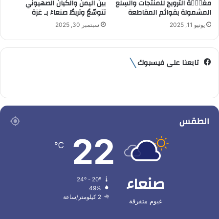
مغبّٙة الترويج للمنتجات والسِلع
بين اليمن والكَيان الصهيوني
المشمولة بقوائم المقاطعة
تتوسّعُ وتربطُ صنعاءَ بـ غزة
يونيو 11, 2025
سبتمبر 30, 2025
تابعنا على فيسبوك
الطقس
22
℃
صنعاء
24º - 20º
49%
2 كيلومتر/ساعة
غيوم متفرقة