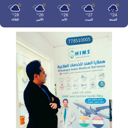
28
26
26
27
24
℃
℃
℃
℃
℃
الجمعة
السبت
الأحد
الأثنين
الثلاثاء