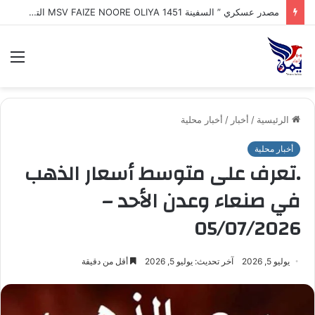
مصدر عسكري ” السفينة MSV FAIZE NOORE OLIYA 1451 التي ترفع علم الهند وتعرضت لهجوم بزورق مفخخ مجهول وغرقها في مياه البحر_الأحمر أثناء توجهها إلى ميناء المخا
الق
الرئيسية
/
أخبار
/
أخبار محلية
أخبار محلية
.تعرف على متوسط أسعار الذهب
في صنعاء وعدن الأحد –
05/07/2026
يوليو 5, 2026
آخر تحديث: يوليو 5, 2026
أقل من دقيقة