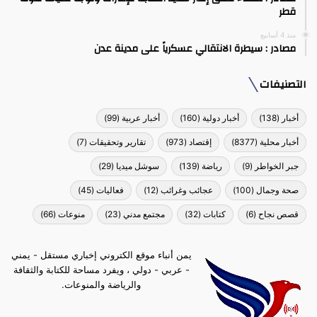
قطر
منذ 4 أسابيع
مصادر : سيطرة الانتقالي عسكرياً على مدينة عدن
التصنيفات
أخبار
(138)
أخبار دولية
(160)
أخبار عربية
(99)
أخبار محلية
(8377)
إقتصاد
(973)
تقارير وتحقيقات
(7)
جبر الخواطر
(9)
رياضة
(139)
سوشل ميديا
(29)
صحة وجمال
(100)
عجائب وغرائب
(12)
فعاليات
(45)
قصص نجاح
(6)
كتابات
(32)
مجتمع مدني
(23)
منوعات
(66)
يمن أنباء موقع الكتروني إخباري مستقل - يمني
- عربي - دولي ، ويفرد مساحة للكتابة والثقافة
والرياضة والمنوعات.