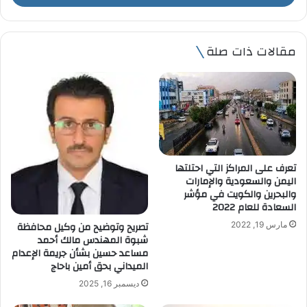
ب
ر
ي
مقالات ذات صلة
د
ك
ا
ل
إ
ل
ك
ت
تعرف على المراكز التي احتلتها
ر
اليمن والسعودية والإمارات
و
والبحرين والكويت في مؤشر
ن
السعادة للعام 2022
ي
تصريح وتوضيح من وكيل محافظة
مارس 19, 2022
شبوة المهندس مالك أحمد
مساعد حسين بشأن جريمة الإعدام
الميداني بحق أمين باحاج
ديسمبر 16, 2025