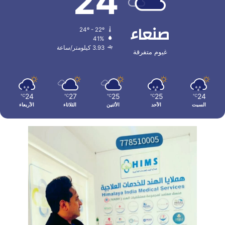
24
صنعاء
24º - 22º
41%
3.93 كيلومتر/ساعة
غيوم متفرقة
24
27
25
25
24
℃
℃
℃
℃
℃
السبت
الأحد
الأثنين
الثلاثاء
الأربعاء