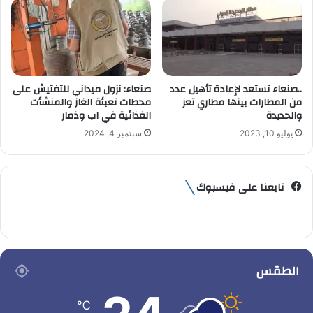
..صنعاء تستعد لإعادة تأهيل عدد
صنعاء: نزول ميداني للتفتيش على
من المطارات بينها مطاري تعز
محطات تعبئة الغاز والمنشأت
والحديدة
الغذائية في اب وذمار
يوليو 10, 2023
سبتمبر 4, 2024
تابعنا على فيسبوك
الطقس
℃