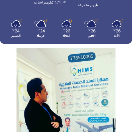
1.74 كيلومتر/ساعة
غيوم متفرقة
24
24
26
26
26
℃
℃
℃
℃
℃
الأحد
الأثنين
الثلاثاء
الأربعاء
الخميس