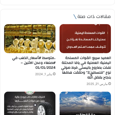
ب
ر
ي
مقالات ذات صلة
د
ك
ا
ل
إ
ل
ك
ت
العميد سريع: القوات المسلحة
..متوسط #أسعار_الذهب في
ر
اليمنية: العملية في يافا المحتلة
#صنعاء وعدن الاثنين –
و
نفذت بصاروخ باليستي فرط صوتي
01/01/2024
ن
نوع “فلسطين2” وحققت هدفها
يناير 1, 2024
ي
بنجاح بفضل الله
مارس 21, 2025