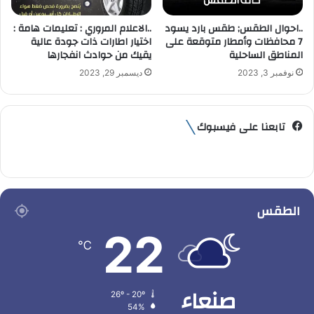
..احوال الطقس; طقس بارد يسود
..الاعلام المروري : تعليمات هامة :
7 محافظات وأمطار متوقعة على
اختيار اطارات ذات جودة عالية
المناطق الساحلية
يقيك من حوادث انفجارها
نوفمبر 3, 2023
ديسمبر 29, 2023
تابعنا على فيسبوك
الطقس
22
℃
صنعاء
26º - 20º
54%