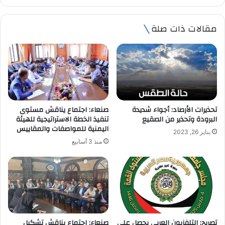
ر
ي
مقالات ذات صلة
د
ك
ا
ل
إ
ل
ك
ت
تحذيرات الأرصاد: أجواء شديدة
صنعاء: اجتماع يناقش مستوى
ر
البرودة وتحذير من الصقيع
تنفيذ الخطة الاستراتيجية للهيئة
و
اليمنية للمواصفات والمقاييس
يناير 26, 2023
ن
منذ 3 أسابيع
ي
تصريح; التلفزيون العربي يحصل على
صنعاء: اجتماع يناقش تشكيل