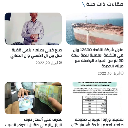
مقالات ذات صلة
د
ك
ا
ل
إ
ل
ك
ت
عاجل شركة النفط: 12600 ريال
صلح قبلي بصنعاء ينهي قضية
ر
هي التكلفة الفعلية للدبة سعة
قتل بين آل الآنسي وآل الذماري
و
20 لتر من المواد الواصلة عبر
أبريل 20, 2022
ن
ميناء الحديدة
ي
أبريل 10, 2022
تعميم: وزارة التربية بـ حكومة
.تعرف على أسعار صرف
صنعاء تعمم بلائحة لأسعار كتب
الريال_اليمني مقابل الدولار السبت