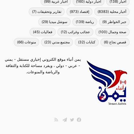
أخبار
(138)
أخبار دولية
(160)
أخبار عربية
(99)
أخبار محلية
(8383)
إقتصاد
(973)
تقارير وتحقيقات
(7)
جبر الخواطر
(9)
رياضة
(139)
سوشل ميديا
(29)
صحة وجمال
(100)
عجائب وغرائب
(12)
فعاليات
(45)
قصص نجاح
(6)
كتابات
(32)
مجتمع مدني
(23)
منوعات
(66)
يمن أنباء موقع الكتروني إخباري مستقل - يمني
- عربي - دولي ، ويفرد مساحة للكتابة والثقافة
والرياضة والمنوعات.
ملخص
الموقع
فيسبوك
تويتر
تيلقرام