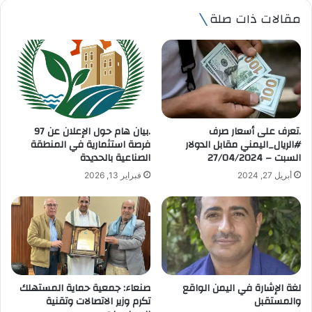
ي
مقالات ذات صلة
د
ك
ا
ل
إ
ل
ك
ت
.تعرف على أسعار صرف
.بيان هام حول الإعلان عن 97
ر
#الريال_اليمني مقابل الدولار
فرصة استثمارية في المنطقة
و
السبت – 27/04/2024
الصناعية بالحديدة
ن
أبريل 27, 2024
فبراير 13, 2026
ي
لغة الإشارة في اليمن الواقع
صنعاء: جمعية حماية المستهلك
والمستقبل
تكرم وزير الاتصالات وتقنية