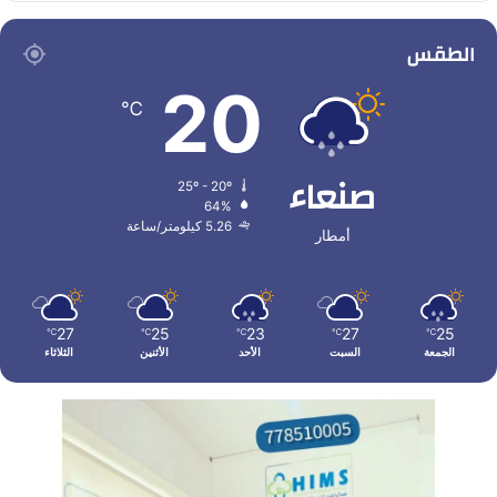
الطقس
20
℃
صنعاء
25º - 20º
64%
5.26 كيلومتر/ساعة
أمطار
27
25
23
27
25
℃
℃
℃
℃
℃
الجمعة
السبت
الأحد
الأثنين
الثلاثاء