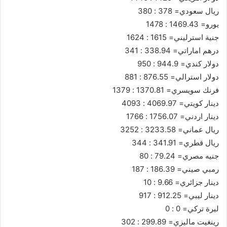
ريال سعودي= 378 : 380
يورو= 1469.43 : 1478
جنية استرليني= 1615 : 1624
درهم اماراتي= 338.94 : 341
دولار كندي= 944.9 : 950
دولار استرالي= 876.55 : 881
فرنك سويسري= 1370.81 : 1379
دينار كويتي= 4069.97 : 4093
دينار اردني= 1756.07 : 1766
ريال عماني= 3233.58 : 3252
ريال قطري= 341.91 : 344
جنيه مصري= 79.24 : 80
رمبي صيني= 186.39 : 187
دينار جزائري= 9.66 : 10
دينار ليبي= 912.25 : 917
ليرة تركي= 0 : 0
رينغيت ماليزي= 299.89 : 302