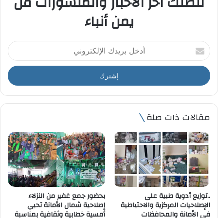
لتصلك آخر الأخبار والمنشورات من
يمن أنباء
أ
د
خ
ل
ب
ر
ي
مقالات ذات صلة
د
ك
ا
ل
إ
ل
ك
ت
..توزيع أدوية طبية على
بحضور جمع غفير من النزلاء
ر
الإصلاحيات المركزية والاحتياطية
إصلاحية شمال الأمانة تحيي
و
في الأمانة والمحافظات
أمسية خطابية وثقافية بمناسبة