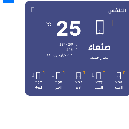
الطقس
25
℃
صنعاء
25º - 20º
42%
3.21 كيلومتر/ساعة
أمطار خفيفة
27
25
23
27
25
℃
℃
℃
℃
℃
الجمعة
السبت
الأحد
الأثنين
الثلاثاء