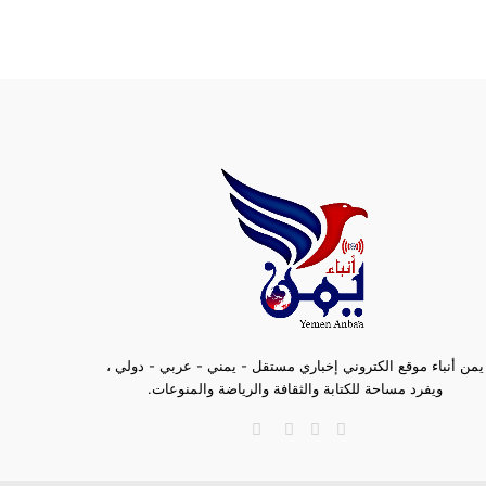
يمن أنباء موقع الكتروني إخباري مستقل - يمني - عربي - دولي ،
ويفرد مساحة للكتابة والثقافة والرياضة والمنوعات.
فيسبوك
تويتر
تيلقرام
ملخص
الموقع
RSS