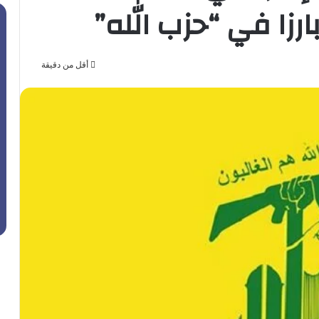
رزا في “حزب الله”
أقل من دقيقة