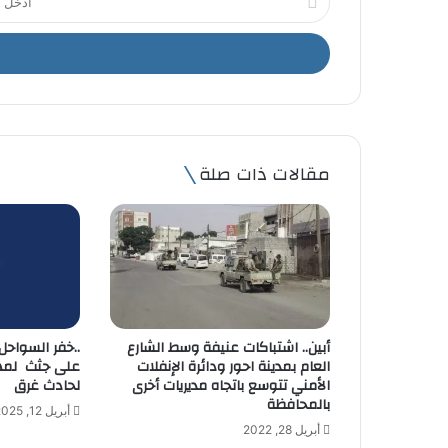
د
خ
ل
ب
ر
ي
د
ك
مقالات ذات صلة
ا
ل
إ
ل
ك
ت
ر
و
أبين.. اشتباكات عنيفة وسط الشارع
..خفر السواحل 
ن
العام بمدينة احور ودائرة الإنفلات
على جثث لمها
ي
الأمني تتوسع باتجاه مديريات أخرى
لحادث غرق
بالمحافظة
أبريل 12, 2025
أبريل 28, 2022