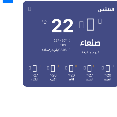
الطقس
22
℃
صنعاء
22º - 20º
50%
2.98 كيلومتر/ساعة
غيوم متفرقة
27
26
26
27
20
℃
℃
℃
℃
℃
الجمعة
السبت
الأحد
الأثنين
الثلاثاء