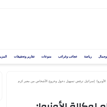
وجمال
رياضة
عجائب وغرائب
منوعات
تقارير وتحقيقات
المزيد
 الأونروا: إسرائيل ترفض تسهيل دخول وخروج الأشخاص من معبر كرم
 لوكالة الأونروا: