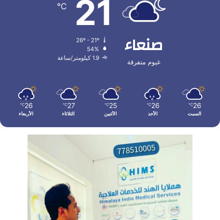
21
℃
صنعاء
26º - 21º
54%
1.9 كيلومتر/ساعة
غيوم متفرقة
26
27
25
26
26
℃
℃
℃
℃
℃
السبت
الأحد
الأثنين
الثلاثاء
الأربعاء