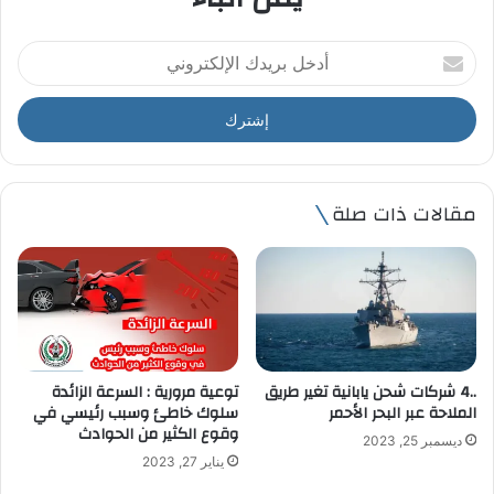
أ
د
خ
ل
ب
ر
ي
مقالات ذات صلة
د
ك
ا
ل
إ
ل
ك
ت
..4 شركات شحن يابانية تغير طريق
توعية مرورية : السرعة الزائدة
ر
الملاحة عبر البحر الأحمر
سلوك خاطئ وسبب رئيسي في
و
وقوع الكثير من الحوادث
ديسمبر 25, 2023
ن
يناير 27, 2023
ي