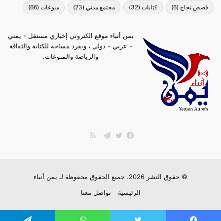
قصص نجاح
(6)
كتابات
(32)
مجتمع مدني
(23)
منوعات
(66)
يمن أنباء موقع الكتروني إخباري مستقل - يمني
- عربي - دولي ، ويفرد مساحة للكتابة والثقافة
والرياضة والمنوعات.
ملخص
الموقع
فيسبوك
تويتر
تيلقرام
RSS
© حقوق النشر 2026، جميع الحقوق محفوظة لـ
يمن أنباء
الرئيسية
تواصل معنا