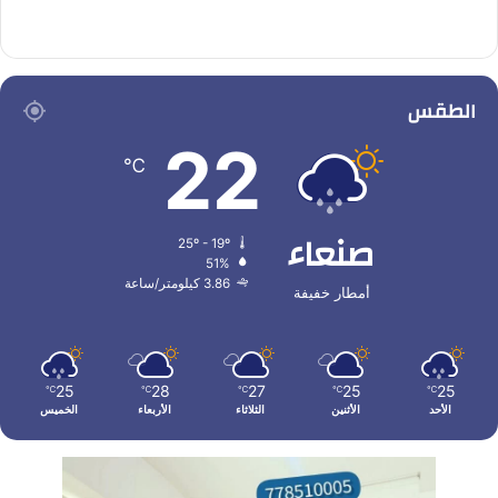
الطقس
22
℃
صنعاء
25º - 19º
51%
3.86 كيلومتر/ساعة
أمطار خفيفة
25
28
27
25
25
℃
℃
℃
℃
℃
الأحد
الأثنين
الثلاثاء
الأربعاء
الخميس