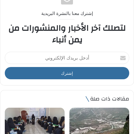
إشترك معنا بالنشرة البريدية
لتصلك آخر الأخبار والمنشورات من
يمن أنباء
أ
د
خ
ل
ب
ر
ي
مقالات ذات صلة
د
ك
ا
ل
إ
ل