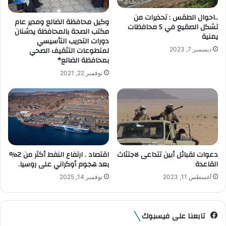
ك
ت
..احوال الطقس : تحذيرات من
وكيل محافظة الضالع ومدير عام
تشكل الصقيع في 5 محافظات
ر
مكتب الصحة بالمحافظة يدشنان
يمنية
و
دورات التدريب التأسيسي
ن
لمتطوعات التثقيف الصحي
ديسمبر 7, 2023
ي
بمحافظة الضالع*
نوفمبر 22, 2021
دعوات لقبائل أبين تتداعى لاجتثاث
اقتصاد . ارتفاع النفط أكثر من 2%
القاعدة
بعد هجوم أوكراني على روسيا.
أغسطس 11, 2023
نوفمبر 14, 2025
تابعنا على فيسبوك