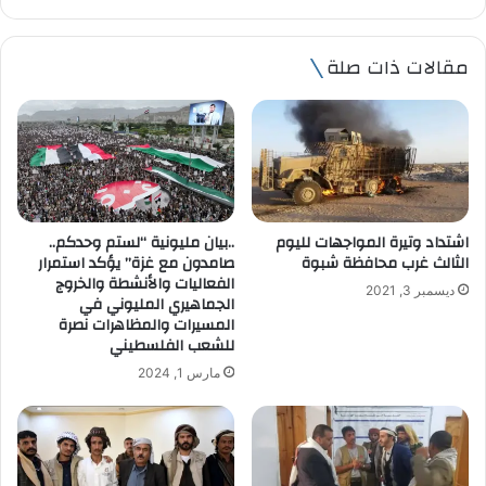
ر
ي
مقالات ذات صلة
د
ك
ا
ل
إ
ل
ك
ت
اشتداد وتيرة المواجهات لليوم
..بيان مليونية “لستم وحدكم..
ر
الثالث غرب محافظة شبوة
صامدون مع غزة” يؤكد استمرار
و
الفعاليات والأنشطة والخروج
ديسمبر 3, 2021
ن
الجماهيري المليوني في
ي
المسيرات والمظاهرات نصرة
للشعب الفلسطيني
مارس 1, 2024