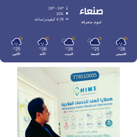
صنعاء
29º - 24º
20%
4.76 كيلومتر/ساعة
غيوم متفرقة
25
26
26
25
28
℃
℃
℃
℃
℃
الخميس
الجمعة
السبت
الأحد
الأثنين